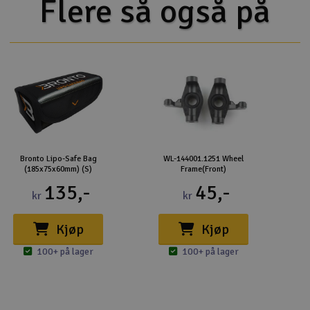
Flere så også på
Bronto Lipo-Safe Bag
WL-144001.1251 Wheel
(185x75x60mm) (S)
Frame(Front)
135,-
45,-
kr
kr
Kjøp
Kjøp
100+ på lager
100+ på lager