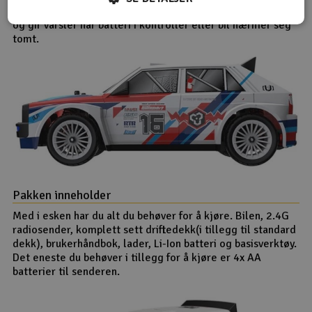
tilbakemelding via rød og grønn lysdiode om signalstyrken,
og gir varsler når batteri i kontroller eller bil nærmer seg
tomt.
Pakken inneholder
Med i esken har du alt du behøver for å kjøre. Bilen, 2.4G
radiosender, komplett sett driftedekk(i tillegg til standard
dekk), brukerhåndbok, lader, Li-Ion batteri og basisverktøy.
Det eneste du behøver i tillegg for å kjøre er 4x AA
batterier til senderen.