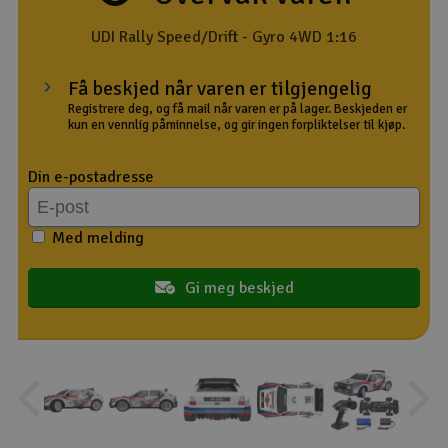
Outlet
UDI Rally Speed/Drift - Gyro 4WD 1:16
Radioutstyr
Få beskjed når varen er tilgjengelig
Registrere deg, og få mail når varen er på lager. Beskjeden er
kun en vennlig påminnelse, og gir ingen forpliktelser til kjøp.
Raketter
Din e-postadresse
Smarthjem, lek & hobby
Solenergi
Med melding
H
Sparkesykler & elkjøretøy
Gi meg beskjed
Du
Vi
Verktøy, utstyr & tilbehør
Gavekort