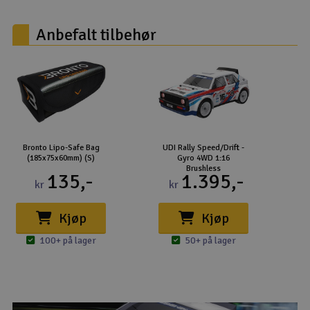
Anbefalt tilbehør
Bronto Lipo-Safe Bag
UDI Rally Speed/Drift -
(185x75x60mm) (S)
Gyro 4WD 1:16
Brushless
135,-
1.395,-
kr
kr
Kjøp
Kjøp
100+ på lager
50+ på lager