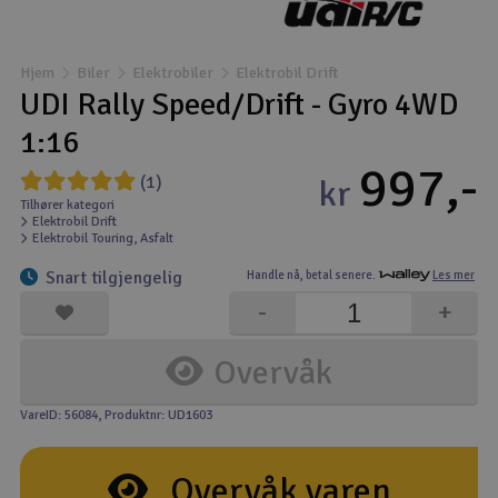
Båter
Hjem
Biler
Elektrobiler
Elektrobil Drift
Droner
UDI Rally Speed/Drift - Gyro 4WD
1:16
Droner for FPV
997,-
(1)
kr
Fly
Tilhører kategori
Elektrobil Drift
Elektrobil Touring, Asfalt
Helikopter
Snart tilgjengelig
Handle nå,
betal senere.
Les mer
V
-
+
Kamerautstyr
Overvåk
Modellbygging, LEGO & byggesett
VareID: 56084
, Produktnr: UD1603
Modelljernbane
Overvåk varen
Motor & tilbehør