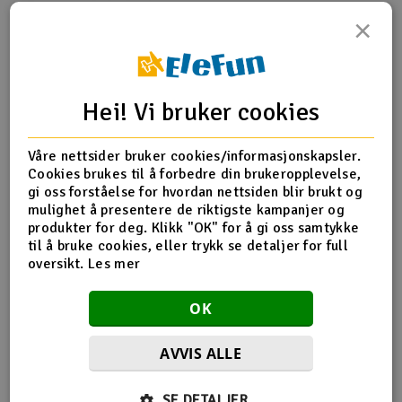
×
Gyrostabilisering
Hei! Vi bruker cookies
Bilen er utstyrt med ESP (Electronic Stability System)
gyro. Dette gjør den ekstra leken og morsom å kjøre med,
Våre nettsider bruker cookies/informasjonskapsler.
spesielt på driftedekk. Gyroen kompenserer når bilen for
Cookies brukes til å forbedre din brukeropplevelse,
sleng, og hvor mye den skal virke inn kan du justere på
gi oss forståelse for hvordan nettsiden blir brukt og
ESP-bryteren på håndtkontrollen. Drifting blir vannvittig
mulighet å presentere de riktigste kampanjer og
gøy!
produkter for deg. Klikk "OK" for å gi oss samtykke
til å bruke cookies, eller trykk se detaljer for full
oversikt.
Les mer
Flotte funksjoner
OK
Bilen er utstyrt med front lys og et rødt baklys.
Frontlysene skiller seg fra andre biler ved at man kan skifte
ulike modus. I tilleg til normalt hvit lys i senter er det også
AVVIS ALLE
en rød lysring rundt. Her kan man velge modus som også
gjør at bilens visuelle uttrykk i stor grad skifter karakter.
På radioen har man en annen fin funksjon. Den gir
SE DETALJER