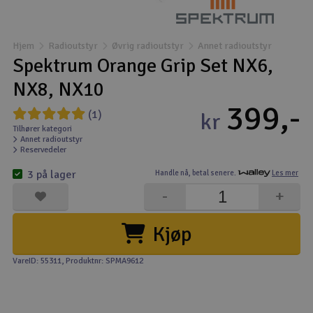
Båter
Hjem
Radioutstyr
Øvrig radioutstyr
Annet radioutstyr
Droner
Spektrum Orange Grip Set NX6,
NX8, NX10
Droner for FPV
399,-
(1)
kr
Fly
Tilhører kategori
Annet radioutstyr
Reservedeler
Helikopter
3 på lager
Handle nå,
betal senere.
Les mer
V
-
+
Kamerautstyr
Kjøp
Modellbygging, LEGO & byggesett
VareID: 55311
, Produktnr: SPMA9612
Modelljernbane
Motor & tilbehør