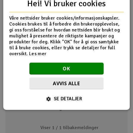
AR8020T-mottaker
Hei! Vi bruker cookies
Produktanmeldelser
Våre nettsider bruker cookies/informasjonskapsler.
Cookies brukes til å forbedre din brukeropplevelse,
gi oss forståelse for hvordan nettsiden blir brukt og
Orange Grips
mulighet å presentere de riktigste kampanjer og
produkter for deg. Klikk "OK" for å gi oss samtykke
25.11.2022 av Anders
til å bruke cookies, eller trykk se detaljer for full
God kvalitet og passform som alltid fra Spektrum. Disse
oversikt.
Les mer
var ikke super-enkle å montere. Tips: Dra av gamle grips,
fjern all dobbeltsidig tape fra Tx. Lim ny dobbeltsidig tape
OK
på Tx, fukt "piggene" på nye grips før du monterer. De er
trange å få på plass. Ny dobbeltsidig tape er 3-delt, den
midterste delen skal ikke brukes. Lurt å feste bakerste
AVVIS ALLE
delen først, deretter den fremre (på side-grepene) Veldig
happy med resultatet. :)
SE DETALJER
Dette hjalp meg
Viser 1 /
1
tilbakemeldinger