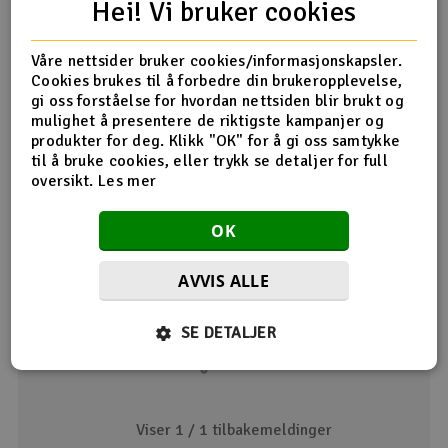
AR8020T-mottaker
Hei! Vi bruker cookies
Produktanmeldelser
Våre nettsider bruker cookies/informasjonskapsler.
Cookies brukes til å forbedre din brukeropplevelse,
gi oss forståelse for hvordan nettsiden blir brukt og
Orange Grips
mulighet å presentere de riktigste kampanjer og
produkter for deg. Klikk "OK" for å gi oss samtykke
25.11.2022 av Anders
til å bruke cookies, eller trykk se detaljer for full
God kvalitet og passform som alltid fra Spektrum. Disse
oversikt.
Les mer
var ikke super-enkle å montere. Tips: Dra av gamle grips,
fjern all dobbeltsidig tape fra Tx. Lim ny dobbeltsidig tape
OK
på Tx, fukt "piggene" på nye grips før du monterer. De er
trange å få på plass. Ny dobbeltsidig tape er 3-delt, den
midterste delen skal ikke brukes. Lurt å feste bakerste
AVVIS ALLE
delen først, deretter den fremre (på side-grepene) Veldig
happy med resultatet. :)
SE DETALJER
Dette hjalp meg
Viser 1 /
1
tilbakemeldinger