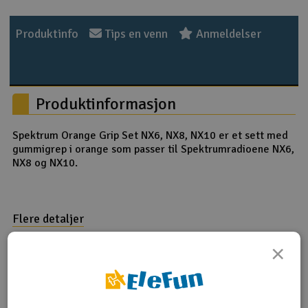
Outlet
Produktinfo
Tips en venn
Anmeldelser
Radioutstyr
Raketter
Produktinformasjon
Smarthjem, lek & hobby
Spektrum Orange Grip Set NX6, NX8, NX10 er et sett med
gummigrep i orange som passer til Spektrumradioene NX6,
Solenergi
NX8 og NX10.
H
Sparkesykler & elkjøretøy
Du
Vi
Flere detaljer
Verktøy, utstyr & tilbehør
Produktet er
Spektrum NX10 DSMX Smart
×
forbundet med
Spektrum NX6 DSMX Smart
Gavekort
Spektrum NX6 DSMX Smart med
AR6610T Mottaker
Spektrum NX8 DSMX Smart
Spektrum NX8 DSMX Smart med