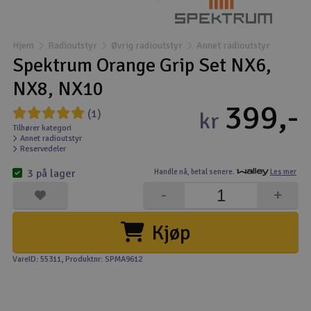
Båter
Hjem
Radioutstyr
Øvrig radioutstyr
Annet radioutstyr
Droner
Spektrum Orange Grip Set NX6,
NX8, NX10
Droner for FPV
399,-
(1)
kr
Fly
Tilhører kategori
Annet radioutstyr
Reservedeler
Helikopter
3 på lager
Handle nå,
betal senere.
Les mer
V
-
+
Kamerautstyr
Kjøp
Modellbygging, LEGO & byggesett
VareID: 55311
, Produktnr: SPMA9612
Modelljernbane
Motor & tilbehør