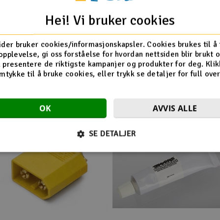
Båt - Red 2.4GHz
Hei! Vi bruker cookies
Båt - White 2.4GHz
ider bruker cookies/informasjonskapsler. Cookies brukes til å
opplevelse, gi oss forståelse for hvordan nettsiden blir brukt 
Flere så også på
 presentere de riktigste kampanjer og produkter for deg. Klik
mtykke til å bruke cookies, eller trykk se detaljer for full ove
OK
AVVIS ALLE
SE DETALJER