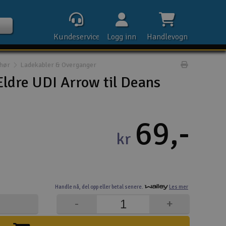
Kundeservice
Logg inn
Handlevogn
ehør
Ladekabler & Overganger
Print prod
Eldre UDI Arrow til Deans
Kontak
69,-
kr
Åpn
Rek
Handle nå,
del opp eller
betal senere.
Les mer
E-p
-
+
Tel