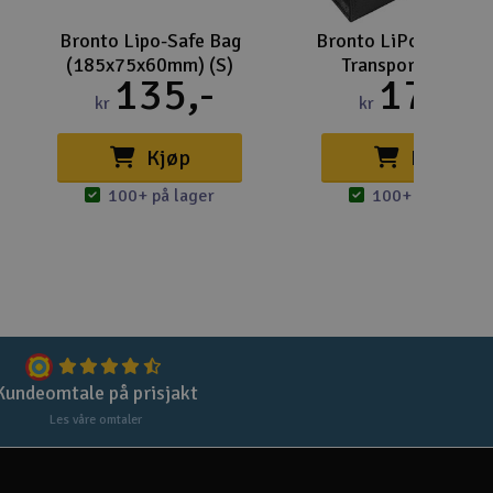
Lag
Bronto Lipo-Safe Bag
Bronto LiPo-Safe Ba
Skr
(185x75x60mm) (S)
Transportbag (M)
135,-
175,-
Tøm
kr
kr
Kjøp
Kjøp
100+ på lager
100+ på lager
Kundeomtale på prisjakt
Les våre omtaler