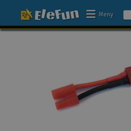
Meny
Ukens tilbud
Outlet
Mine favoritter
Gavekort
3D-print
Batteri & ladere
Bilbane
Biler
Båter