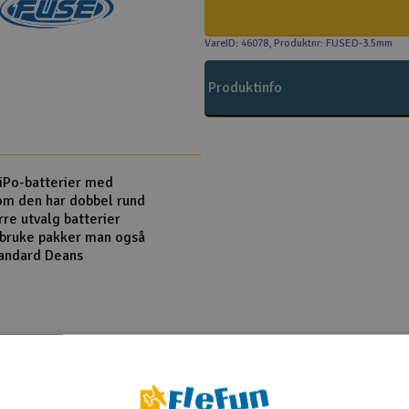
VareID: 46078
, Produktnr: FUSED-3.5mm
Produktinfo
LiPo-batterier med
om den har dobbel rund
rre utvalg batterier
n bruke pakker man også
tandard Deans