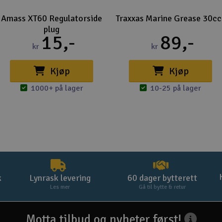
Amass XT60 Regulatorside
Traxxas Marine Grease 30cc
plug
15,-
89,-
kr
kr
Kjøp
Kjøp
1000+ på lager
10-25 på lager
k
Lynrask levering
60 dager bytterett
Les mer
Gå til bytte & retur
Motta tilbud og nyheter først!