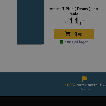
Amass T-Plug ( Deans ) - 1x
Male
11,-
kr
Kjøp
100+ på lager
100%
norsk nettbutik
Om oss