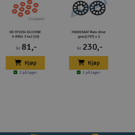
XR-971034 SILICONE
H60019AAT Main drive
O-RING 3.4x2 (10)
gear(170T) x 2
81,-
230,-
kr
kr
Kjøp
Kjøp
2 på lager
2 på lager