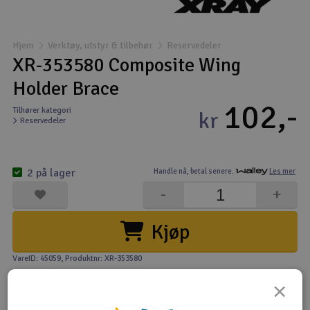
Båter
Hjem
Verktøy, utstyr & tilbehør
Reservedeler
Droner
XR-353580 Composite Wing
Holder Brace
Droner for FPV
102,-
Tilhører kategori
kr
Reservedeler
Fly
Helikopter
2 på lager
Handle nå,
betal senere.
Les mer
V
-
+
Kamerautstyr
Kjøp
Modellbygging, LEGO & byggesett
VareID: 45059
, Produktnr: XR-353580
Modelljernbane
×
Motor & tilbehør