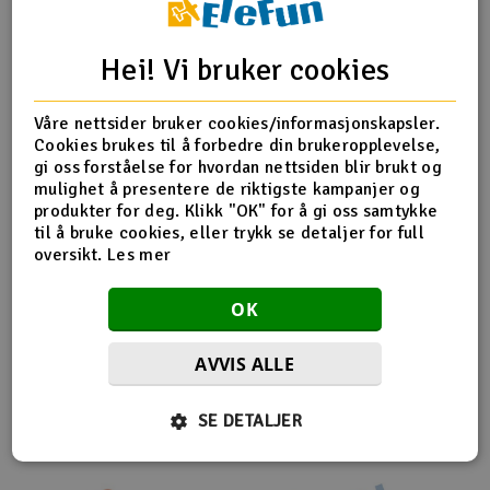
Outlet
Produktinfo
Tips en venn
Anmeldelser
Hei! Vi bruker cookies
Radioutstyr
Våre nettsider bruker cookies/informasjonskapsler.
Cookies brukes til å forbedre din brukeropplevelse,
Raketter
Produktinformasjon
gi oss forståelse for hvordan nettsiden blir brukt og
mulighet å presentere de riktigste kampanjer og
Smarthjem, lek & hobby
produkter for deg. Klikk "OK" for å gi oss samtykke
XR-353580 Composite Wing Holder Brace
til å bruke cookies, eller trykk se detaljer for full
oversikt.
Les mer
Solenergi
H
OK
Sparkesykler & elkjøretøy
Du
Vi
Flere så også på
AVVIS ALLE
Verktøy, utstyr & tilbehør
SE DETALJER
Gavekort