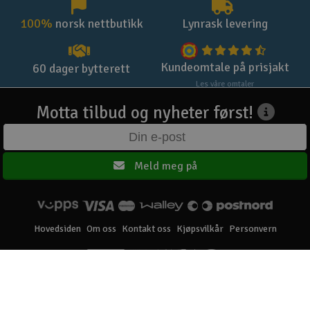
100%
norsk nettbutikk
Lynrask levering
Kundeomtale på prisjakt
60 dager bytterett
Les våre omtaler
Motta tilbud og nyheter først!
Meld meg på
Hovedsiden
Om oss
Kontakt oss
Kjøpsvilkår
Personvern
Elefun AS © 2003 - 2026