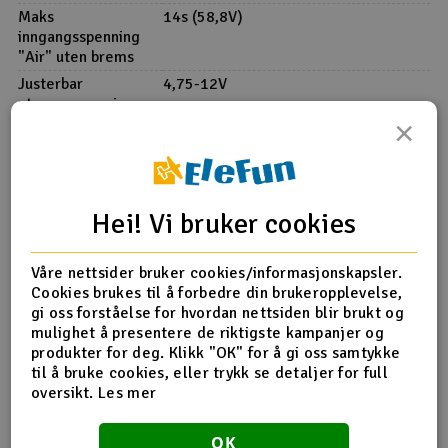
Maks
14s (58,8V)
inngangsspenning
"Air" uten brems
Justerbar
4,75-12V
utgangsspenning
×
Vannbeskyttet
Nei
Lengde
43mm
Bredde
14mm
Høyde
8mm
Hei! Vi bruker cookies
Vekt
21g
Våre nettsider bruker cookies/informasjonskapsler.
Programmeres med Castle Link (selges separat).
Cookies brukes til å forbedre din brukeropplevelse,
gi oss forståelse for hvordan nettsiden blir brukt og
Product details in english
mulighet å presentere de riktigste kampanjer og
Mer info på Engelsk
produkter for deg. Klikk "OK" for å gi oss samtykke
CC BEC 2.0 Voltage Regulator
til å bruke cookies, eller trykk se detaljer for full
From the trusted manufacturer of BECs comes the next
oversikt.
Les mer
generation of voltage regulators. Designed and assembled
Flere detaljer
in the USA1, Castle Creations? CC BEC 2.0 gives users
OK
higher voltage ranges in two unique packages. For pilots
Produktet er
Blade Nano S2 med SAFE - BNF