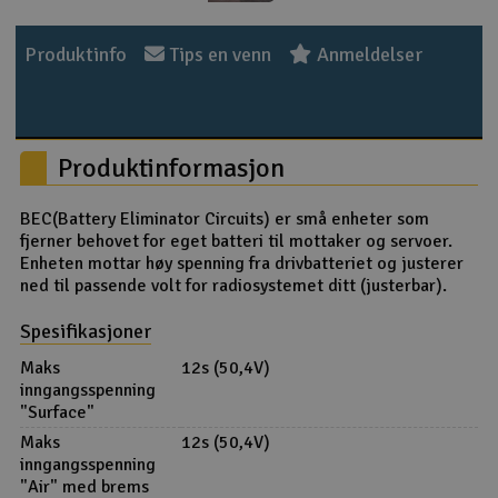
Outlet
Produktinfo
Tips en venn
Anmeldelser
Radioutstyr
Raketter
Produktinformasjon
Smarthjem, lek & hobby
BEC(Battery Eliminator Circuits) er små enheter som
fjerner behovet for eget batteri til mottaker og servoer.
Solenergi
Enheten mottar høy spenning fra drivbatteriet og justerer
H
ned til passende volt for radiosystemet ditt (justerbar).
Sparkesykler & elkjøretøy
Du
Spesifikasjoner
Vi
Maks
12s (50,4V)
Verktøy, utstyr & tilbehør
inngangsspenning
"Surface"
Gavekort
Maks
12s (50,4V)
inngangsspenning
"Air" med brems