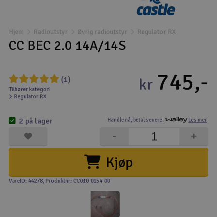
Båter
Hjem
Radioutstyr
Øvrig radioutstyr
Regulator RX
Droner
CC BEC 2.0 14A/14S
Droner for FPV
745,-
(1)
kr
Fly
Tilhører kategori
Regulator RX
Helikopter
2 på lager
Handle nå,
betal senere.
Les mer
V
-
+
Kamerautstyr
Kjøp
Modellbygging, LEGO & byggesett
VareID: 44278
, Produktnr: CC010-0154-00
Modelljernbane
Motor & tilbehør