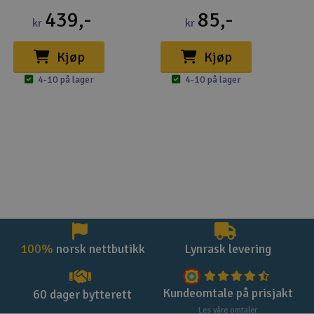
Continuous current*
439,-
85,-
kr
kr
4.75-7.0V output: 9A
7.25V-8.5V output: 8A
Kjøp
Kjøp
8.75V-10.0V output: 7A
10.25-12.0V output: 6A
4-10 på lager
4-10 på lager
Footnotes:
*Ratings are determined with a 5mph airflow at 25° C (77°
F).
** Adjustable Output Voltage may be set with Castle Link
(sold separately).
*** Weight with full length wires, power wires may be
shortened to save weight depending on application.
100%
norsk nettbutikk
Lynrask levering
Kundeomtale på prisjakt
60 dager bytterett
Les våre omtaler