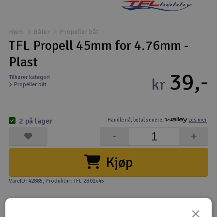
Båter
Hjem
Båter
Propeller båt
Droner
TFL Propell 45mm for 4.76mm -
Plast
Droner for FPV
39,-
Tilhører kategori
kr
Propeller båt
Fly
Helikopter
2 på lager
Handle nå,
betal senere.
Les mer
V
-
+
Kamerautstyr
Kjøp
Modellbygging, LEGO & byggesett
VareID: 42885
, Produktnr: TFL-2B01x45
Modelljernbane
×
Motor & tilbehør