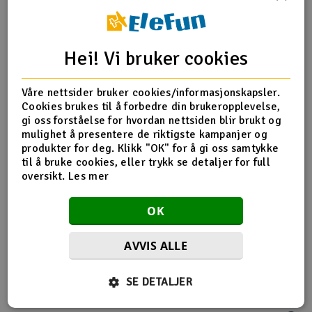
Outlet
Produktinfo
Tips en venn
Anmeldelser
Hei! Vi bruker cookies
Radioutstyr
Våre nettsider bruker cookies/informasjonskapsler.
Raketter
Produktinformasjon
Cookies brukes til å forbedre din brukeropplevelse,
gi oss forståelse for hvordan nettsiden blir brukt og
Smarthjem, lek & hobby
mulighet å presentere de riktigste kampanjer og
D-A = 4.76mm
produkter for deg. Klikk "OK" for å gi oss samtykke
D-B = 45mm
til å bruke cookies, eller trykk se detaljer for full
Solenergi
Pitch = 1.4
H
oversikt.
Les mer
Sparkesykler & elkjøretøy
Du
OK
Vi
Verktøy, utstyr & tilbehør
AVVIS ALLE
Flere så også på
Gavekort
SE DETALJER