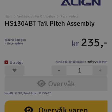
Båter
Hjem
Verktøy, utstyr & tilbehør
Reservedeler
Droner
HS1304BT Tail Pitch Assembly
Droner for FPV
235,-
Tilhører kategori
kr
Reservedeler
Fly
Helikopter
Utsolgt
Handle nå,
betal senere.
Les mer
V
-
+
Kamerautstyr
Overvåk
Modellbygging, LEGO & byggesett
VareID: 42089
, Produktnr: HS1304BT
Modelljernbane
Overvåk varen
Motor & tilbehør