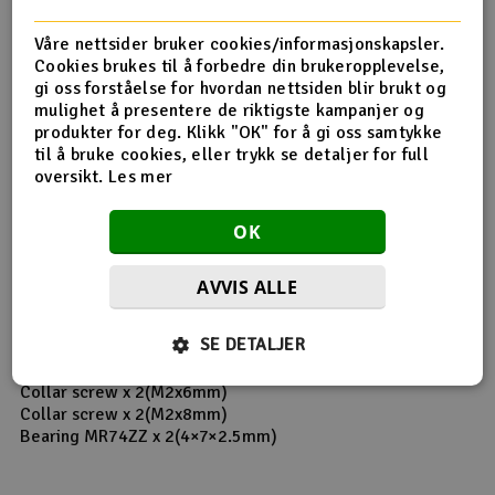
Produktinfo
Tips en venn
Anmeldelser
Våre nettsider bruker cookies/informasjonskapsler.
Cookies brukes til å forbedre din brukeropplevelse,
gi oss forståelse for hvordan nettsiden blir brukt og
mulighet å presentere de riktigste kampanjer og
produkter for deg. Klikk "OK" for å gi oss samtykke
Produktinformasjon
til å bruke cookies, eller trykk se detaljer for full
oversikt.
Les mer
Use for T-REX 450L/PLUS/PLUS DFC.
OK
Control link x 2(10.4x?5.1x4.2mm)
Metal T tyep arm x 1(19.5x6x5mm)
AVVIS ALLE
Metal Bearing mount x 1(9.2x8.2x6.5mm)
Collar x 1(4x5.1x1.6mm)
SE DETALJER
Slide shaft x 1(4x4.8x10.8mm)
CollarB x 2(?2x?3x2.5mm)
Collar screw x 2(M2x6mm)
Collar screw x 2(M2x8mm)
Bearing MR74ZZ x 2(4×7×2.5mm)