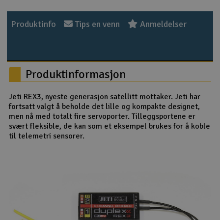
Outlet
Produktinfo
Tips en venn
Anmeldelser
Radioutstyr
Raketter
Produktinformasjon
Smarthjem, lek & hobby
Jeti REX3, nyeste generasjon satellitt mottaker. Jeti har
fortsatt valgt å beholde det lille og kompakte designet,
Solenergi
men nå med totalt fire servoporter. Tilleggsportene er
H
svært fleksible, de kan som et eksempel brukes for å koble
til telemetri sensorer.
Sparkesykler & elkjøretøy
Du
Vi
Verktøy, utstyr & tilbehør
Gavekort