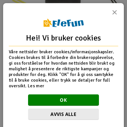
×
Hei! Vi bruker cookies
Spesifikasjoner
Vekt 7,1g
Våre nettsider bruker cookies/informasjonskapsler.
Størrelse 40x22 x7mm
Cookies brukes til å forbedre din brukeropplevelse,
Antall kanaler maks. 3
gi oss forståelse for hvordan nettsiden blir brukt og
Telemetri Ja
mulighet å presentere de riktigste kampanjer og
Driftstemperatur -10 - 85°C
produkter for deg. Klikk "OK" for å gi oss samtykke
Kompatible protokoller DUPLEX 2.4GHz EX, EX Bus,
til å bruke cookies, eller trykk se detaljer for full
UDI, PPM
oversikt.
Les mer
Antenne lengde 2x 100mm
Inn spenning 3,2 - 8,4V
OK
Gjennomsnittlig strømforbruk 30mA
Satellitt støtte Nei
Sender effekt 15dBm
AVVIS ALLE
Signal følsomhet -106dBm
Jeti Rex3, en satellitt mottaker som er godt egnet til det