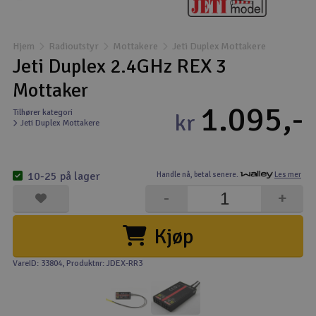
Båter
Hjem
Radioutstyr
Mottakere
Jeti Duplex Mottakere
Droner
Jeti Duplex 2.4GHz REX 3
Mottaker
Droner for FPV
1.095,-
Tilhører kategori
kr
Jeti Duplex Mottakere
Fly
Helikopter
10-25 på lager
Handle nå,
betal senere.
Les mer
V
-
+
Kamerautstyr
Kjøp
Modellbygging, LEGO & byggesett
VareID: 33804
, Produktnr: JDEX-RR3
Modelljernbane
Motor & tilbehør