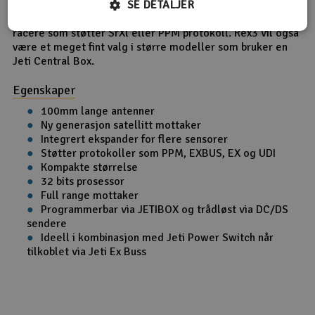
SE DETALJER
meste av helikopter, fly og droner. Denne modellen vil
være ypperlig til bruk i både flybarless helikopter og 250
racere som støtter SrXl eller PPM protokoll. Rex3 vil også
være et meget fint valg i større modeller som bruker en
Jeti Central Box.
Egenskaper
100mm lange antenner
Ny generasjon satellitt mottaker
Integrert ekspander for flere sensorer
Støtter protokoller som PPM, EXBUS, EX og UDI
Kompakte størrelse
32 bits prosessor
Full range mottaker
Programmerbar via JETIBOX og trådløst via DC/DS
sendere
Ideell i kombinasjon med Jeti Power Switch når
tilkoblet via Jeti Ex Buss