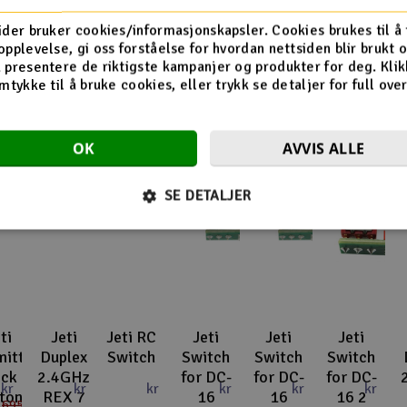
Flere så også på
ider bruker cookies/informasjonskapsler. Cookies brukes til å
opplevelse, gi oss forståelse for hvordan nettsiden blir brukt 
 presentere de riktigste kampanjer og produkter for deg. Klik
mtykke til å bruke cookies, eller trykk se detaljer for full ove
OK
AVVIS ALLE
%
SE DETALJER
ti
Jeti
Jeti RC
Jeti
Jeti
Jeti
mitter
Duplex
Switch
Switch
Switch
Switch
ick
2.4GHz
for DC-
for DC-
for DC-
kr
kr
kr
kr
kr
kr
ton
REX 7
16
16
16 2
695,-