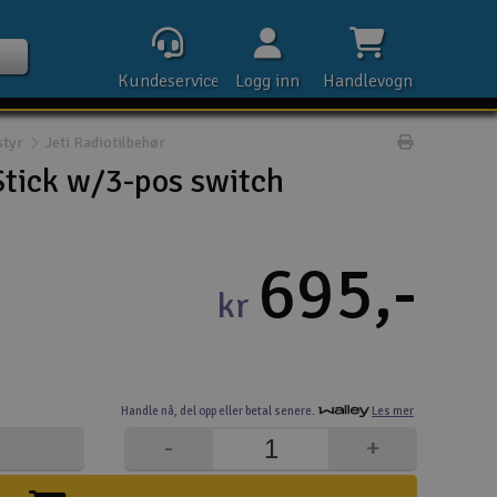
Kundeservice
Logg inn
Handlevogn
styr
Jeti Radiotilbehør
Print prod
Stick w/3-pos switch
Kontak
695,-
kr
Åpn
Rek
Handle nå,
del opp eller
betal senere.
Les mer
E-p
-
+
Tel