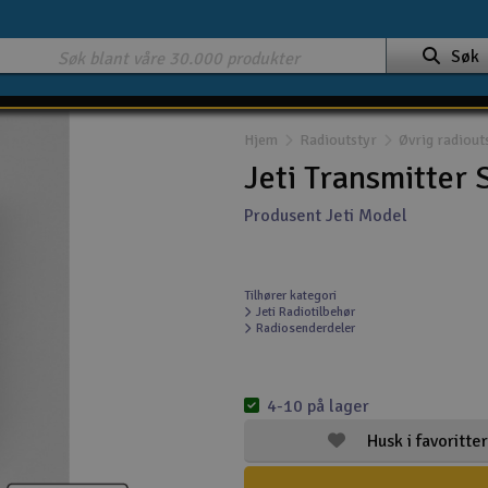
Søk
Hjem
Radioutstyr
Øvrig radiout
Jeti Transmitter 
Produsent Jeti Model
Tilhører kategori
Jeti Radiotilbehør
Radiosenderdeler
4-10 på lager
Husk i favoritter