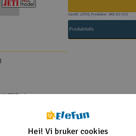
VareID: 23750
, Produktnr: JMS-DC-SS3
Produktinfo
)
C-14 EX Sender
C-16 EX Sender
C-24 Multimode
S-16 EX Sender
Hei! Vi bruker cookies