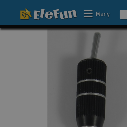
Meny
Ukens tilbud
Outlet
Mine favoritter
Gavekort
3D-print
Batteri & ladere
Bilbane
Biler
Båter