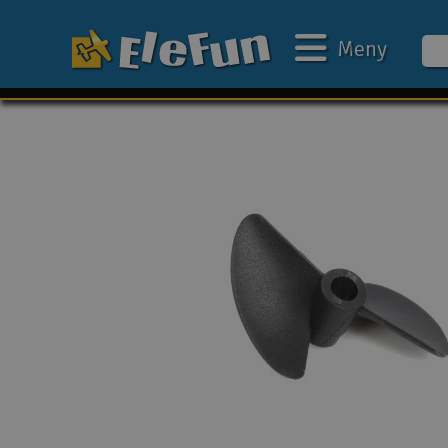
Meny
Ukens tilbud
Outlet
Mine favoritter
Gavekort
3D-print
Batteri & ladere
Bilbane
Biler
Båter