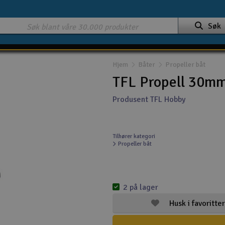
Søk
Hjem
Båter
Propeller båt
TFL Propell 30mm
Produsent TFL Hobby
Tilhører kategori
Propeller båt
2 på lager
Husk i favoritter