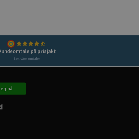
Lag
Skr
Tøm
Kundeomtale på prisjakt
Les våre omtaler
eg på