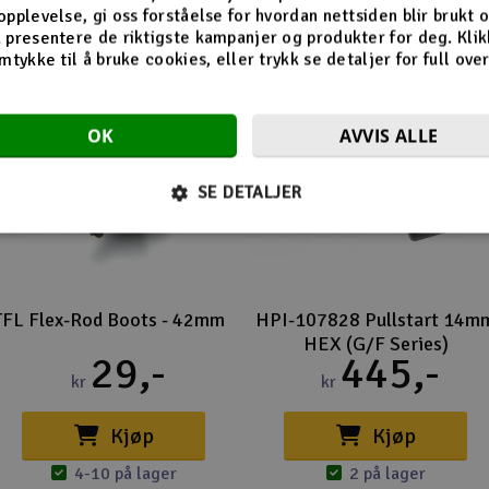
opplevelse, gi oss forståelse for hvordan nettsiden blir brukt 
 presentere de riktigste kampanjer og produkter for deg. Klik
mtykke til å bruke cookies, eller trykk se detaljer for full ove
OK
AVVIS ALLE
SE DETALJER
TFL Flex-Rod Boots - 42mm
HPI-107828 Pullstart 14m
HEX (G/F Series)
29,-
445,-
kr
kr
Kjøp
Kjøp
4-10 på lager
2 på lager