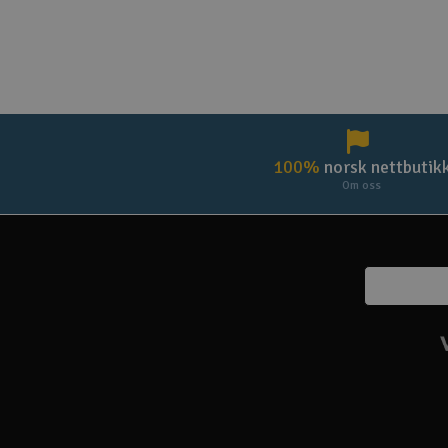
100%
norsk nettbutik
Om oss