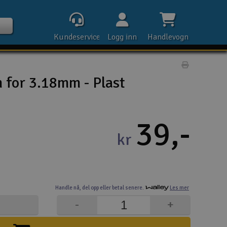
Kundeservice
Logg inn
Handlevogn
Print prod
 for 3.18mm - Plast
Kontak
39,-
kr
Åpn
Rek
Handle nå,
del opp eller
betal senere.
Les mer
E-p
-
+
Tel