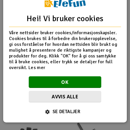
Outlet
Produktinfo
Tips en venn
Anmeldelser
Hei! Vi bruker cookies
Radioutstyr
Våre nettsider bruker cookies/informasjonskapsler.
Cookies brukes til å forbedre din brukeropplevelse,
Raketter
Produktinformasjon
gi oss forståelse for hvordan nettsiden blir brukt og
mulighet å presentere de riktigste kampanjer og
Smarthjem, lek & hobby
produkter for deg. Klikk "OK" for å gi oss samtykke
XR-353428 REAR ANTI-ROLL BAR 2.8MM
til å bruke cookies, eller trykk se detaljer for full
oversikt.
Les mer
Solenergi
H
OK
Sparkesykler & elkjøretøy
Du
Vi
Flere så også på
AVVIS ALLE
Verktøy, utstyr & tilbehør
SE DETALJER
Gavekort