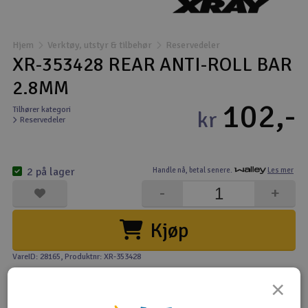
Båter
Hjem
Verktøy, utstyr & tilbehør
Reservedeler
Droner
XR-353428 REAR ANTI-ROLL BAR
2.8MM
Droner for FPV
102,-
Tilhører kategori
kr
Reservedeler
Fly
Helikopter
2 på lager
Handle nå,
betal senere.
Les mer
V
-
+
Kamerautstyr
Kjøp
Modellbygging, LEGO & byggesett
VareID: 28165
, Produktnr: XR-353428
Modelljernbane
×
Motor & tilbehør