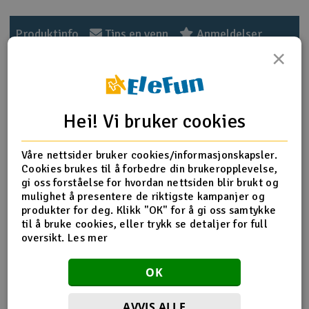
Outlet
Produktinfo
Tips en venn
Anmeldelser
×
Radioutstyr
Raketter
Produktinformasjon
Hei! Vi bruker cookies
Smarthjem, lek & hobby
HPI-101201 Racing Clutch Springs (3pcsa) passer til Trophy
4.6 Truggy
Våre nettsider bruker cookies/informasjonskapsler.
Solenergi
Cookies brukes til å forbedre din brukeropplevelse,
H
gi oss forståelse for hvordan nettsiden blir brukt og
mulighet å presentere de riktigste kampanjer og
Sparkesykler & elkjøretøy
Du
Flere detaljer
produkter for deg. Klikk "OK" for å gi oss samtykke
Vi
til å bruke cookies, eller trykk se detaljer for full
Produktet er
Reservedeler HPI
Verktøy, utstyr & tilbehør
oversikt.
Les mer
forbundet med
Del av PartFinder
HPI Trophy 3.5 RTR Buggy 2,4ghz
Gavekort
OK
WP
HPI Vorza Buggy Nitro RTR
HPI Vorza Truggy Nitro RTR
HPI WR8 3.0 1996 Ford Escort RS
AVVIS ALLE