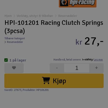
Båter
Hjem
Verktøy, utstyr & tilbehør
Reservedeler
Droner
HPI-101201 Racing Clutch Springs
(3pcsa)
Droner for FPV
27,-
Tilhører kategori
kr
Reservedeler
Fly
Helikopter
1 på lager
Handle nå,
betal senere.
Les mer
V
-
+
Kamerautstyr
Kjøp
Modellbygging, LEGO & byggesett
VareID: 27673
, Produktnr: HP101201
Modelljernbane
Motor & tilbehør