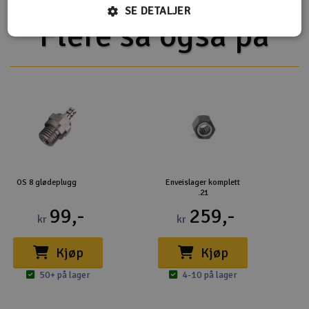
SE DETALJER
Flere så også på
OS 8 glødeplugg
Enveislager komplett
.21
99,-
259,-
kr
kr
Kjøp
Kjøp
50+ på lager
4-10 på lager