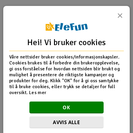
Outlet
×
Produktinfo
Tips en venn
Anmeldelser
Radioutstyr
Hei! Vi bruker cookies
Raketter
Produktinformasjon
Smarthjem, lek & hobby
Våre nettsider bruker cookies/informasjonskapsler.
HPI-101199 Racing Clutch Shoes (3pcs)
Cookies brukes til å forbedre din brukeropplevelse,
gi oss forståelse for hvordan nettsiden blir brukt og
Solenergi
H
mulighet å presentere de riktigste kampanjer og
produkter for deg. Klikk "OK" for å gi oss samtykke
Flere detaljer
Sparkesykler & elkjøretøy
til å bruke cookies, eller trykk se detaljer for full
Du
Del av PartFinder
oversikt.
Les mer
HPI Trophy 3.5 RTR Buggy 2,4ghz
Vi
WP
HPI Vorza Buggy Nitro RTR
Verktøy, utstyr & tilbehør
HPI Vorza Truggy Nitro RTR
OK
HPI WR8 3.0 1996 Ford Escort RS
Gavekort
Cosworth 4WD
HPI WR8 3.0 2001 WRC Subaru
AVVIS ALLE
Impreza 4WD