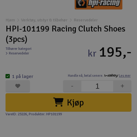
Båter
Hjem
Verktøy, utstyr & tilbehør
Reservedeler
Droner
HPI-101199 Racing Clutch Shoes
(3pcs)
Droner for FPV
195,-
Tilhører kategori
kr
Reservedeler
Fly
Helikopter
1 på lager
Handle nå,
betal senere.
Les mer
V
-
+
Kamerautstyr
Kjøp
Modellbygging, LEGO & byggesett
VareID: 23226
, Produktnr: HP101199
Modelljernbane
Motor & tilbehør