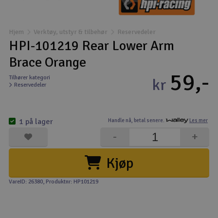
Båter
Hjem
Verktøy, utstyr & tilbehør
Reservedeler
Droner
HPI-101219 Rear Lower Arm
Brace Orange
Droner for FPV
59,-
Tilhører kategori
kr
Reservedeler
Fly
Helikopter
1 på lager
Handle nå,
betal senere.
Les mer
V
-
+
Kamerautstyr
Kjøp
Modellbygging, LEGO & byggesett
VareID: 26380
, Produktnr: HP101219
Modelljernbane
Motor & tilbehør