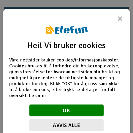
Outlet
Produktinfo
Tips en venn
Anmeldelser
×
Radioutstyr
Raketter
Hei! Vi bruker cookies
Produktinformasjon
Smarthjem, lek & hobby
WR8, BULLET SERIES
Våre nettsider bruker cookies/informasjonskapsler.
Cookies brukes til å forbedre din brukeropplevelse,
Solenergi
gi oss forståelse for hvordan nettsiden blir brukt og
H
mulighet å presentere de riktigste kampanjer og
Flere detaljer
produkter for deg. Klikk "OK" for å gi oss samtykke
Sparkesykler & elkjøretøy
Du
til å bruke cookies, eller trykk se detaljer for full
Del av PartFinder
HPI Bullet MT 3.0 RTR WP 2.4G
Vi
oversikt.
Les mer
HPI Bullet ST 3.0 RTR WP 2.4G
Verktøy, utstyr & tilbehør
HPI WR8 3.0 1996 Ford Escort RS
OK
Cosworth 4WD
HPI WR8 3.0 2001 WRC Subaru
Gavekort
Impreza 4WD
HPI WR8 Flux 1996 Ford Escort RS
Cosworth - RTR
HPI WR8 Flux 2001 WRC Subaru
AVVIS ALLE
Impreza 4WD