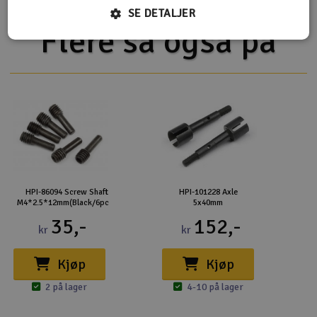
SE DETALJER
Flere så også på
HPI-86094 Screw Shaft
HPI-101228 Axle
M4*2.5*12mm(Black/6pcs)
5x40mm
35,-
152,-
kr
kr
Kjøp
Kjøp
2 på lager
4-10 på lager