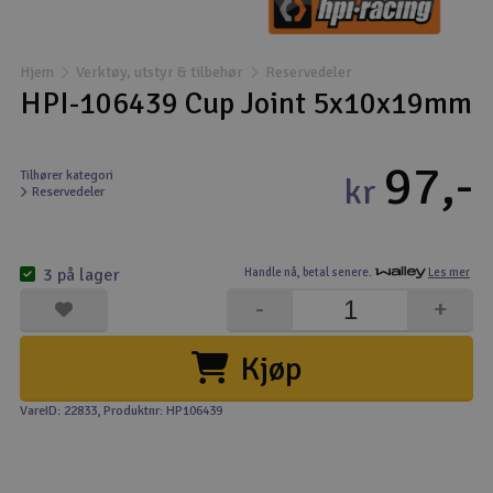
Båter
Hjem
Verktøy, utstyr & tilbehør
Reservedeler
Droner
HPI-106439 Cup Joint 5x10x19mm
Droner for FPV
97,-
Tilhører kategori
kr
Reservedeler
Fly
Helikopter
3 på lager
Handle nå,
betal senere.
Les mer
V
-
+
Kamerautstyr
Kjøp
Modellbygging, LEGO & byggesett
VareID: 22833
, Produktnr: HP106439
Modelljernbane
Motor & tilbehør