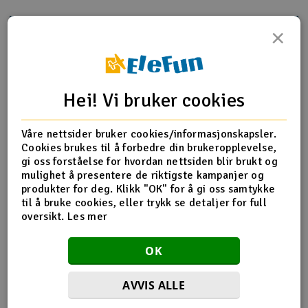
Outlet
×
Produktinfo
Tips en venn
Anmeldelser
Radioutstyr
Raketter
Hei! Vi bruker cookies
Produktinformasjon
Smarthjem, lek & hobby
Våre nettsider bruker cookies/informasjonskapsler.
HPI-106439 Cup Joint 5x10x19mm
Cookies brukes til å forbedre din brukeropplevelse,
gi oss forståelse for hvordan nettsiden blir brukt og
Solenergi
H
mulighet å presentere de riktigste kampanjer og
produkter for deg. Klikk "OK" for å gi oss samtykke
Flere detaljer
Sparkesykler & elkjøretøy
Du
til å bruke cookies, eller trykk se detaljer for full
Produktet er
Reservedeler HPI
Vi
oversikt.
Les mer
forbundet med
Verktøy, utstyr & tilbehør
Del av PartFinder
HPI Savage XS Flux Chevrolet El
OK
Camino SS 2.4GHz
HPI Savage XS Flux V2 2.4GHz
Gavekort
HPI Savage XS Flux VGJR 2.4Ghz
AVVIS ALLE