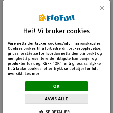
×
Outlet
Produktinfo
Tips en venn
Anmeldelser
Radioutstyr
Hei! Vi bruker cookies
Raketter
Produktinformasjon
Våre nettsider bruker cookies/informasjonskapsler.
Smarthjem, lek & hobby
Cookies brukes til å forbedre din brukeropplevelse,
Motor coupler, collet style/ GS 4x3 SS (with threadlock)
gi oss forståelse for hvordan nettsiden blir brukt og
(1)/ wrench, 10mm (2)
mulighet å presentere de riktigste kampanjer og
Solenergi
H
produkter for deg. Klikk "OK" for å gi oss samtykke
til å bruke cookies, eller trykk se detaljer for full
Sparkesykler & elkjøretøy
oversikt.
Les mer
Du
Flere detaljer
Vi
Produktet er
Reservedeler Traxxas
Verktøy, utstyr & tilbehør
OK
forbundet med
Gavekort
AVVIS ALLE
SE DETALJER