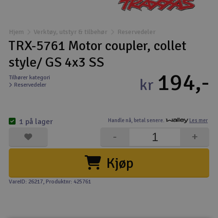
Båter
Hjem
Verktøy, utstyr & tilbehør
Reservedeler
Droner
TRX-5761 Motor coupler, collet
style/ GS 4x3 SS
Droner for FPV
194,-
Tilhører kategori
kr
Reservedeler
Fly
Helikopter
1 på lager
Handle nå,
betal senere.
Les mer
V
-
+
Kamerautstyr
Kjøp
Modellbygging, LEGO & byggesett
VareID: 26217
, Produktnr: 425761
Modelljernbane
Motor & tilbehør