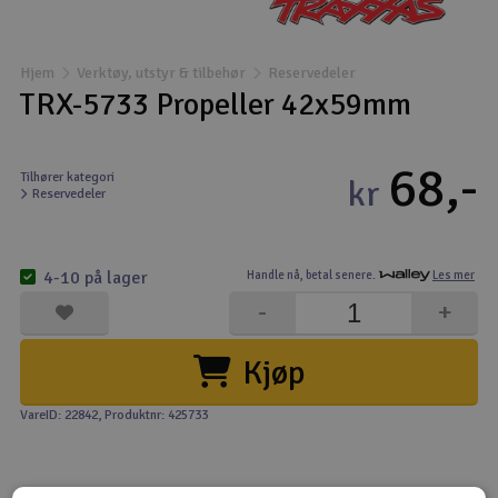
Båter
Hjem
Verktøy, utstyr & tilbehør
Reservedeler
Droner
TRX-5733 Propeller 42x59mm
Droner for FPV
68,-
Tilhører kategori
kr
Reservedeler
Fly
Helikopter
4-10 på lager
Handle nå,
betal senere.
Les mer
V
-
+
Kamerautstyr
Kjøp
Modellbygging, LEGO & byggesett
VareID: 22842
, Produktnr: 425733
Modelljernbane
Motor & tilbehør