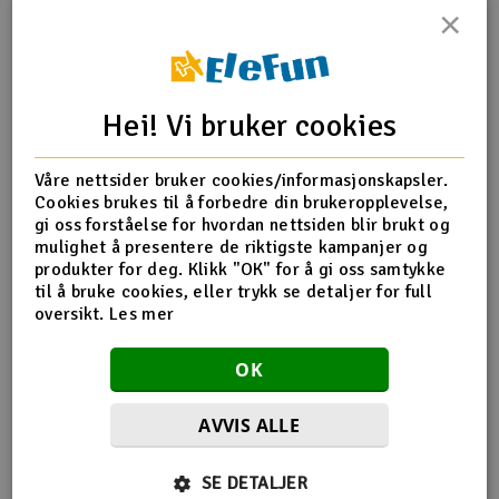
×
Outlet
Produktinfo
Tips en venn
Anmeldelser
Radioutstyr
Hei! Vi bruker cookies
Raketter
Produktinformasjon
Våre nettsider bruker cookies/informasjonskapsler.
Cookies brukes til å forbedre din brukeropplevelse,
Smarthjem, lek & hobby
TRX-5733 Propeller 42x59mm
gi oss forståelse for hvordan nettsiden blir brukt og
mulighet å presentere de riktigste kampanjer og
Solenergi
produkter for deg. Klikk "OK" for å gi oss samtykke
H
til å bruke cookies, eller trykk se detaljer for full
Flere detaljer
oversikt.
Les mer
Sparkesykler & elkjøretøy
Du
Produktet er
Reservedeler Traxxas
Vi
OK
forbundet med
Traxxas Spartan 2.4GHz
Verktøy, utstyr & tilbehør
AVVIS ALLE
Gavekort
Flere så også på
SE DETALJER