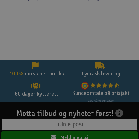
100%
norsk nettbutikk
Lynrask levering
Kundeomtale på prisjakt
60 dager bytterett
Les våre omtaler
Motta tilbud og nyheter først!
Meld meg på