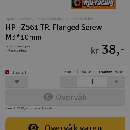
Båter
Hjem
Verktøy, utstyr & tilbehør
Reservedeler
Droner
HPI-Z561 TP. Flanged Screw
M3*10mm
Droner for FPV
38,-
Tilhører kategori
kr
Reservedeler
Fly
Helikopter
Utsolgt
Handle nå,
betal senere.
Les mer
V
-
+
Kamerautstyr
Overvåk
Modellbygging, LEGO & byggesett
VareID: 2482
, Produktnr: HPZ561
Modelljernbane
Overvåk varen
Motor & tilbehør