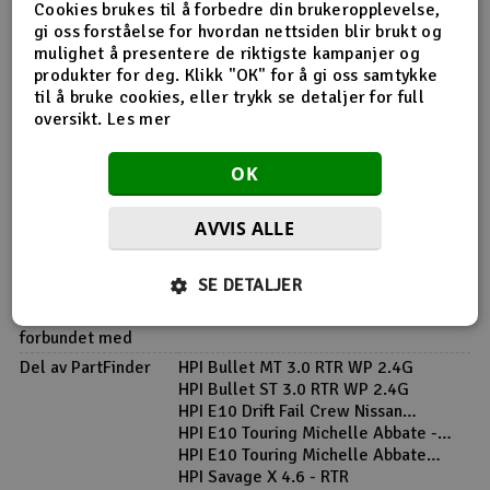
Cookies brukes til å forbedre din brukeropplevelse,
Produktinfo
Tips en venn
Anmeldelser
gi oss forståelse for hvordan nettsiden blir brukt og
mulighet å presentere de riktigste kampanjer og
produkter for deg. Klikk "OK" for å gi oss samtykke
til å bruke cookies, eller trykk se detaljer for full
oversikt.
Les mer
Produktinformasjon
OK
Z561 TP. Flanged Screw M3*10mm
AVVIS ALLE
Flere detaljer
SE DETALJER
Produktet er
Reservedeler HPI
forbundet med
Del av PartFinder
HPI Bullet MT 3.0 RTR WP 2.4G
HPI Bullet ST 3.0 RTR WP 2.4G
HPI E10 Drift Fail Crew Nissan
Skyline - Komplett
HPI E10 Touring Michelle Abbate -
Komplett
HPI E10 Touring Michelle Abbate
Camaro - Komplett
HPI Savage X 4.6 - RTR