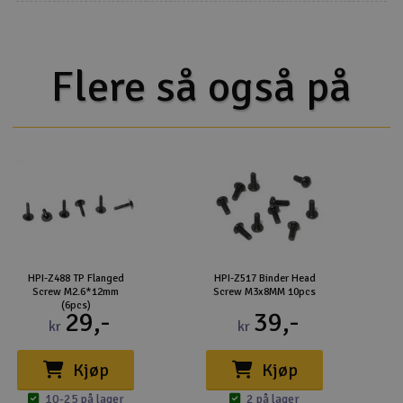
Flere så også på
HPI-Z488 TP Flanged
HPI-Z517 Binder Head
Screw M2.6*12mm
Screw M3x8MM 10pcs
(6pcs)
29,-
39,-
kr
kr
Kjøp
Kjøp
10-25 på lager
2 på lager