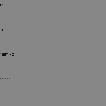
th
th
x4mm - 2
ng set