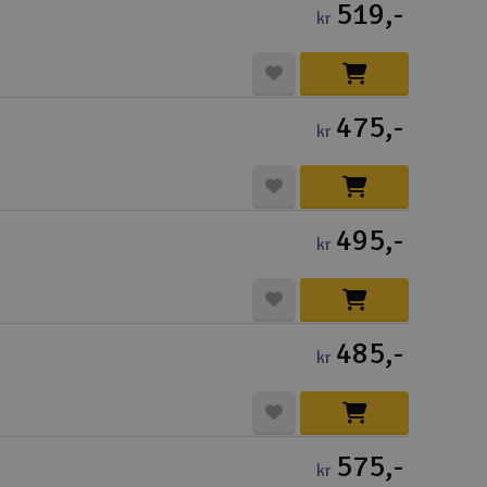
Lag
519,-
kr
Skr
Tøm
475,-
kr
495,-
kr
485,-
kr
575,-
kr