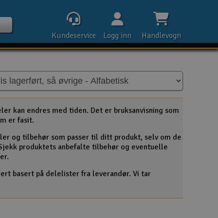
Kundeservice
Logg inn
Handlevogn
Kontak
eler kan endres med tiden. Det er bruksanvisning som
m er fasit.
ler og tilbehør som passer til ditt produkt, selv om de
Åpn
. Sjekk produktets anbefalte tilbehør og eventuelle
er.
Rek
rt basert på delelister fra leverandør. Vi tar
E-p
Tel