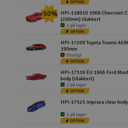
OPTION
Smarthjem, lek & hobby
-50%
HPI-118010 1968 Chevrolet 
Solenergi
(200mm) Ulakkert
1 på lager
Sparkesykler & elkjøretøy
OPTION
Verktøy, utstyr & tilbehør
HPI-17209 Toyota Trueno AE86
190mm
Gavekort
Utsolgt
OPTION
HPI-17519 EU 1966 Ford Must
body (Ulakkert)
2 på lager
OPTION
HPI-17525 Impreza clear bod
1 på lager
OPTION