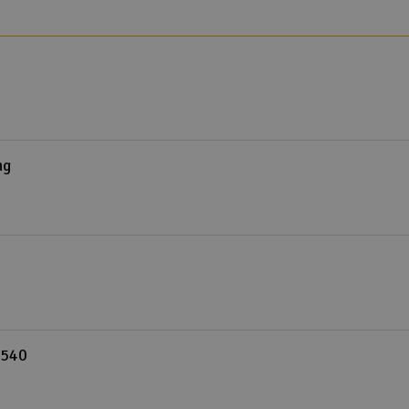
ng
(540