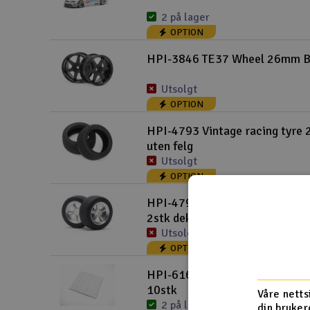
2 på lager
OPTION
HPI-3846 TE37 Wheel 26mm B
Utsolgt
OPTION
HPI-4793 Vintage racing tyre
uten felg
Utsolgt
OPTION
HPI-4797 Vintage Racing Tyr
2stk dekk
Utsolgt
OPTION
HPI-6163 Servo Tape 20x100
10stk
Våre netts
2 på lager
din bruker