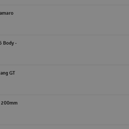
Camaro
 Body -
ang GT
y 200mm