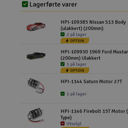
Lagerførte varer
Droner
Droner for FPV
HPI-109385 Nissan S13 Body
(ulakkert) (200mm)
Fly
2 på lager
OPTION
Helikopter
HPI-109930 1969 Ford Musta
Kamerautstyr
(200mm) Ulakkert
1 på lager
Modellbygging, LEGO & byggesett
OPTION
Modelljernbane
HPI-1144 Saturn Motor 27T
Motor & tilbehør
1 på lager
Outlet
HPI-1146 Firebolt 15T Motor 
Radioutstyr
Type)
Raketter
Utsolgt