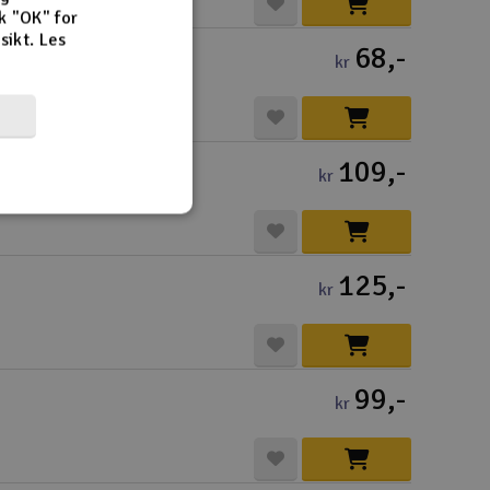
k "OK" for
rsikt.
Les
68,-
kr
109,-
kr
125,-
kr
99,-
kr