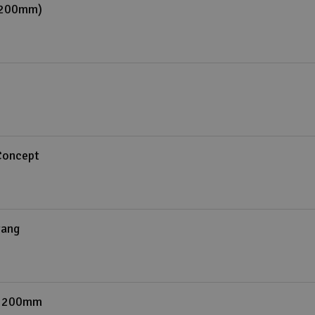
 (200mm)
Concept
tang
y 200mm