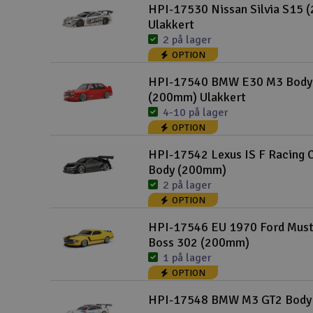
HPI-17530 Nissan Silvia S15
Ulakkert
2 på lager
OPTION
HPI-17540 BMW E30 M3 Body
(200mm) Ulakkert
4-10 på lager
OPTION
HPI-17542 Lexus IS F Racing 
Body (200mm)
2 på lager
OPTION
HPI-17546 EU 1970 Ford Mus
Boss 302 (200mm)
1 på lager
OPTION
HPI-17548 BMW M3 GT2 Bod