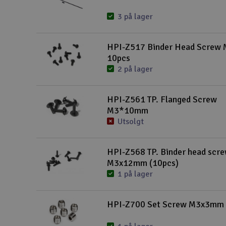
3 på lager
HPI-Z517 Binder Head Scre
10pcs
2 på lager
HPI-Z561 TP. Flanged Screw
M3*10mm
Utsolgt
HPI-Z568 TP. Binder head scr
M3x12mm (10pcs)
1 på lager
HPI-Z700 Set Screw M3x3mm 