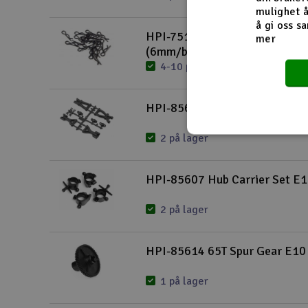
mulighet å
å gi oss sa
HPI-75106 Body clip
mer
(6mm/black/20pcs)
4-10 på lager
HPI-85606 Suspension Arm Se
2 på lager
HPI-85607 Hub Carrier Set E
2 på lager
HPI-85614 65T Spur Gear E10
1 på lager