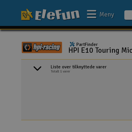
Meny
Ukens tilbud
PartFinder
Outlet
HPI E10 Touring Mic
Mine favoritter
HPI E10 Touring Michelle Abbate - Kom
Liste over tilknyttede varer
Gavekort
Totalt 1 varer
3D-print
Batteri & ladere
Bilbane
Biler
Båter