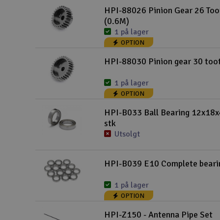
HPI-88026 Pinion Gear 26 Too
(0.6M)
1 på lager
OPTION
HPI-88030 Pinion gear 30 too
1 på lager
OPTION
HPI-B033 Ball Bearing 12x18
stk
Utsolgt
HPI-B039 E10 Complete beari
1 på lager
OPTION
HPI-Z150 - Antenna Pipe Set