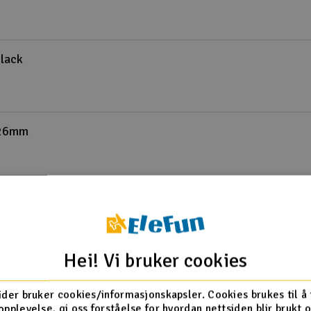
lack
 26mm
e 31mm
Hei! Vi bruker cookies
mm -
ider bruker cookies/informasjonskapsler. Cookies brukes til å
opplevelse, gi oss forståelse for hvordan nettsiden blir brukt 