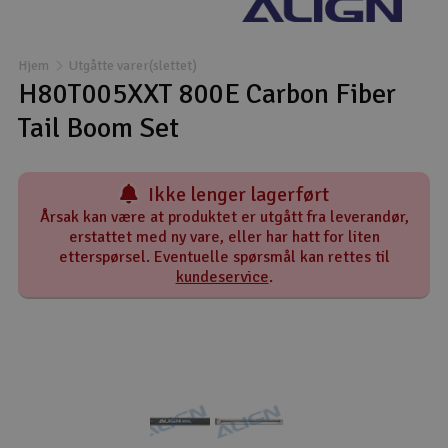
Båter
Hjem
Utgåtte varer(slettet)
Droner
H80T005XXT 800E Carbon Fiber
Tail Boom Set
Droner for FPV
Fly
Ikke lenger lagerført
Årsak kan være at produktet er utgått fra leverandør,
Helikopter
erstattet med ny vare, eller har hatt for liten
etterspørsel. Eventuelle spørsmål kan rettes til
V
kundeservice
.
Kamerautstyr
Modellbygging, LEGO & byggesett
Modelljernbane
Motor & tilbehør