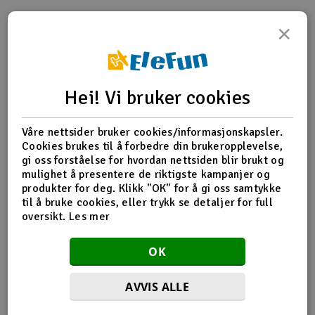
Outlet
×
Produktinfo
Tips en venn
Anmeldelser
Radioutstyr
Hei! Vi bruker cookies
Raketter
Produktinformasjon
Smarthjem, lek & hobby
Våre nettsider bruker cookies/informasjonskapsler.
Use for 800E
Cookies brukes til å forbedre din brukeropplevelse,
gi oss forståelse for hvordan nettsiden blir brukt og
Solenergi
H
mulighet å presentere de riktigste kampanjer og
3K tail boom × 1(24x915mm)
produkter for deg. Klikk "OK" for å gi oss samtykke
Sparkesykler & elkjøretøy
til å bruke cookies, eller trykk se detaljer for full
Du
oversikt.
Les mer
Vi
Flere detaljer
Verktøy, utstyr & tilbehør
OK
Produktet er
Reservedeler Align T-Rex 800
forbundet med
Gavekort
AVVIS ALLE