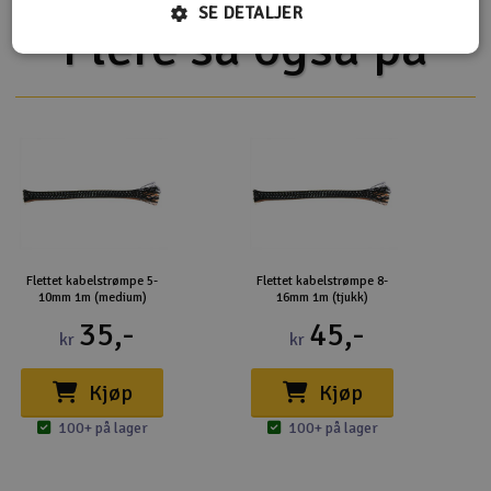
SE DETALJER
Flere så også på
Flettet kabelstrømpe 5-
Flettet kabelstrømpe 8-
10mm 1m (medium)
16mm 1m (tjukk)
35,-
45,-
kr
kr
Kjøp
Kjøp
100+ på lager
100+ på lager