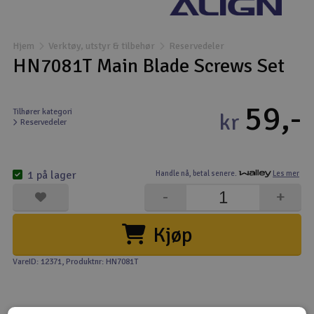
Båter
Hjem
Verktøy, utstyr & tilbehør
Reservedeler
Droner
HN7081T Main Blade Screws Set
Droner for FPV
59,-
Tilhører kategori
kr
Reservedeler
Fly
Helikopter
1 på lager
Handle nå,
betal senere.
Les mer
V
-
+
Kamerautstyr
Kjøp
Modellbygging, LEGO & byggesett
VareID: 12371
, Produktnr: HN7081T
Modelljernbane
Motor & tilbehør