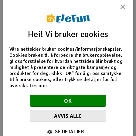
×
Outlet
Produktinfo
Tips en venn
Anmeldelser
Radioutstyr
Hei! Vi bruker cookies
Raketter
Produktinformasjon
Våre nettsider bruker cookies/informasjonskapsler.
Cookies brukes til å forbedre din brukeropplevelse,
Smarthjem, lek & hobby
HN7081T Main Blade Screws Set
gi oss forståelse for hvordan nettsiden blir brukt og
mulighet å presentere de riktigste kampanjer og
Solenergi
produkter for deg. Klikk "OK" for å gi oss samtykke
H
til å bruke cookies, eller trykk se detaljer for full
Flere detaljer
oversikt.
Les mer
Sparkesykler & elkjøretøy
Du
Produktet er
Reservedeler Align T-Rex 700
Vi
OK
forbundet med
Verktøy, utstyr & tilbehør
AVVIS ALLE
Gavekort
Flere så også på
SE DETALJER