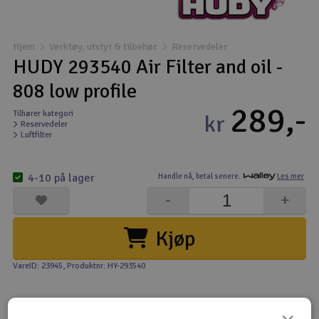
Båter
Hjem
Verktøy, utstyr & tilbehør
Reservedeler
Droner
HUDY 293540 Air Filter and oil -
808 low profile
Droner for FPV
289,-
Tilhører kategori
kr
Reservedeler
Fly
Luftfilter
Helikopter
4-10 på lager
Handle nå,
betal senere.
Les mer
V
-
+
Kamerautstyr
Kjøp
Modellbygging, LEGO & byggesett
VareID: 23945
, Produktnr: HY-293540
Modelljernbane
Motor & tilbehør