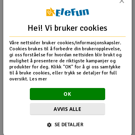
×
Outlet
Produktinfo
Tips en venn
Anmeldelser
Radioutstyr
Hei! Vi bruker cookies
Raketter
Våre nettsider bruker cookies/informasjonskapsler.
Produktinformasjon
Cookies brukes til å forbedre din brukeropplevelse,
gi oss forståelse for hvordan nettsiden blir brukt og
Smarthjem, lek & hobby
Inner+outer foam filter element
mulighet å presentere de riktigste kampanjer og
Includes 50ml specially-developed 106240 HUDY high-
produkter for deg. Klikk "OK" for å gi oss samtykke
Solenergi
quality air filter oil
til å bruke cookies, eller trykk se detaljer for full
H
Set of 10pcs
oversikt.
Les mer
Sparkesykler & elkjøretøy
Du
OK
Vi
Verktøy, utstyr & tilbehør
AVVIS ALLE
Flere så også på
Gavekort
SE DETALJER