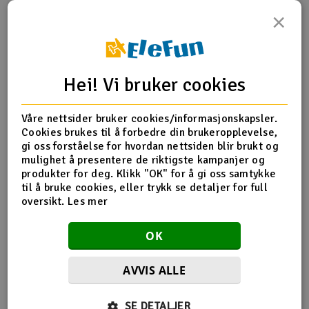
×
Outlet
Produktinfo
Tips en venn
Anmeldelser
Radioutstyr
Hei! Vi bruker cookies
Raketter
Produktinformasjon
Våre nettsider bruker cookies/informasjonskapsler.
Smarthjem, lek & hobby
Cookies brukes til å forbedre din brukeropplevelse,
BLH-3312 Main Rotor Hub with hardware Nano CP X
gi oss forståelse for hvordan nettsiden blir brukt og
mulighet å presentere de riktigste kampanjer og
Solenergi
H
produkter for deg. Klikk "OK" for å gi oss samtykke
til å bruke cookies, eller trykk se detaljer for full
Flere detaljer
Sparkesykler & elkjøretøy
oversikt.
Les mer
Du
Produktet er
Blade
Vi
forbundet med
Blade Nano CP S BNF
Verktøy, utstyr & tilbehør
OK
Blade Nano CP S RTF
Gavekort
AVVIS ALLE
SE DETALJER