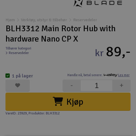
Båter
Hjem
Verktøy, utstyr & tilbehør
Reservedeler
Droner
BLH3312 Main Rotor Hub with
hardware Nano CP X
Droner for FPV
89,-
Tilhører kategori
kr
Reservedeler
Fly
Helikopter
1 på lager
Handle nå,
betal senere.
Les mer
V
-
+
Kamerautstyr
Kjøp
Modellbygging, LEGO & byggesett
VareID: 23929
, Produktnr: BLH3312
Modelljernbane
Motor & tilbehør