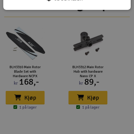
Flere så også på
BLH3310 Main Rotor
BLH3312 Main Rotor
Blade Set with
Hub with hardware
Hardware NCPX
Nano CP X
168,-
89,-
kr
kr
Kjøp
Kjøp
1 på lager
1 på lager