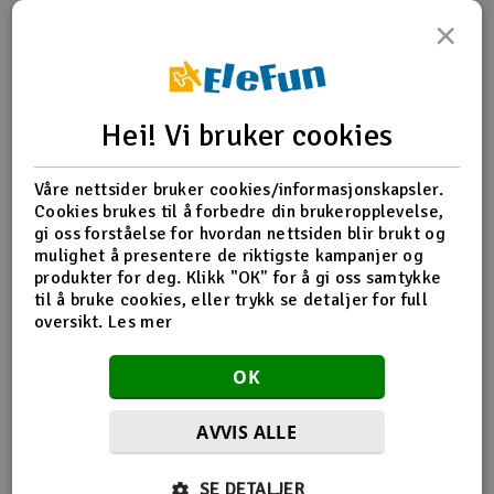
×
Outlet
Produktinfo
Tips en venn
Anmeldelser
Radioutstyr
Hei! Vi bruker cookies
Raketter
Produktinformasjon
Våre nettsider bruker cookies/informasjonskapsler.
Smarthjem, lek & hobby
Cookies brukes til å forbedre din brukeropplevelse,
BLH-3306 Main Gear Nano CP X
gi oss forståelse for hvordan nettsiden blir brukt og
mulighet å presentere de riktigste kampanjer og
Solenergi
H
produkter for deg. Klikk "OK" for å gi oss samtykke
til å bruke cookies, eller trykk se detaljer for full
Flere detaljer
Sparkesykler & elkjøretøy
oversikt.
Les mer
Du
Produktet er
Blade
Vi
forbundet med
Blade Nano CP S BNF
Verktøy, utstyr & tilbehør
OK
Blade Nano CP S RTF
Gavekort
AVVIS ALLE
SE DETALJER