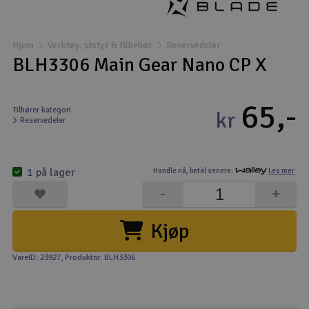
Båter
Hjem
Verktøy, utstyr & tilbehør
Reservedeler
Droner
BLH3306 Main Gear Nano CP X
Droner for FPV
65,-
Tilhører kategori
kr
Reservedeler
Fly
Helikopter
1 på lager
Handle nå,
betal senere.
Les mer
V
-
+
Kamerautstyr
Kjøp
Modellbygging, LEGO & byggesett
VareID: 23927
, Produktnr: BLH3306
Modelljernbane
Motor & tilbehør