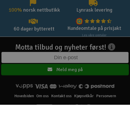
100%
norsk nettbutikk
Lynrask levering
Kundeomtale på prisjakt
60 dager bytterett
Les våre omtaler
Motta tilbud og nyheter først!
Meld meg på
Hovedsiden
Om oss
Kontakt oss
Kjøpsvilkår
Personvern
Elefun AS © 2003 - 2026