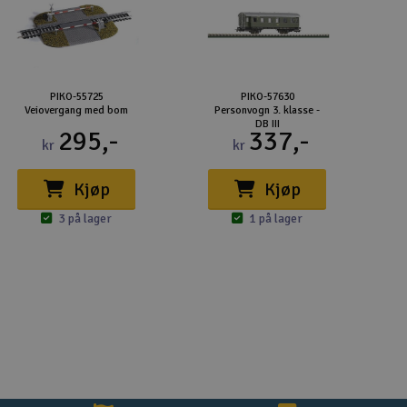
PIKO-55725
PIKO-57630
Veiovergang med bom
Personvogn 3. klasse -
DB III
295,-
337,-
kr
kr
Kjøp
Kjøp
3 på lager
1 på lager