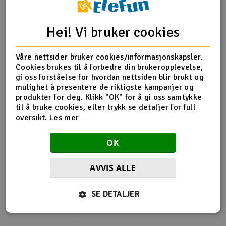
Outlet
Produktinfo
Tips en venn
Anmeldelser
Hei! Vi bruker cookies
Radioutstyr
Våre nettsider bruker cookies/informasjonskapsler.
Cookies brukes til å forbedre din brukeropplevelse,
Raketter
Produktinformasjon
gi oss forståelse for hvordan nettsiden blir brukt og
mulighet å presentere de riktigste kampanjer og
Smarthjem, lek & hobby
produkter for deg. Klikk "OK" for å gi oss samtykke
PIKO-55222 Pens venstre R2/R31 - 1 stk
til å bruke cookies, eller trykk se detaljer for full
oversikt.
Les mer
Solenergi
H
OK
Sparkesykler & elkjøretøy
Du
Vi
Flere så også på
AVVIS ALLE
Verktøy, utstyr & tilbehør
SE DETALJER
Gavekort