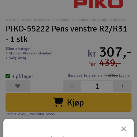
Båter
Hjem
Modelljernbane
Skinner
Skinner H0-skala - standard
Droner
PIKO-55222 Pens venstre R2/R31
- 1 stk
Droner for FPV
307,-
Tilhører kategori
kr
Skinner H0-skala - standard
Fly
Salg: Øvrig
439,-
Før
Helikopter
1 på lager
Handle nå,
betal senere.
Les mer
V
-
+
Kamerautstyr
Kjøp
Modellbygging, LEGO & byggesett
VareID: 23451
, Produktnr: 55222
Modelljernbane
×
Motor & tilbehør