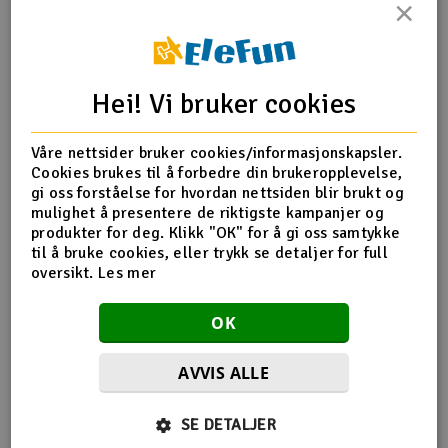
×
Outlet
Produktinfo
Tips en venn
Anmeldelser
Radioutstyr
Hei! Vi bruker cookies
Raketter
Produktinformasjon
Våre nettsider bruker cookies/informasjonskapsler.
Cookies brukes til å forbedre din brukeropplevelse,
Smarthjem, lek & hobby
gi oss forståelse for hvordan nettsiden blir brukt og
Skinnesett fra PIKO i H0-skala.
mulighet å presentere de riktigste kampanjer og
produkter for deg. Klikk "OK" for å gi oss samtykke
Solenergi
Skala
H0
H
til å bruke cookies, eller trykk se detaljer for full
Antall
6 stk
oversikt.
Les mer
Sparkesykler & elkjøretøy
Du
Lengde
231mm
Vi
OK
Verktøy, utstyr & tilbehør
AVVIS ALLE
Gavekort
Flere så også på
SE DETALJER