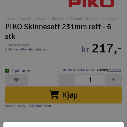
Båter
Hjem
Modelljernbane
Skinner
Skinner H0-skala - standard
Droner
PIKO Skinnesett 231mm rett - 6
stk
Droner for FPV
217,-
Tilhører kategori
kr
Skinner H0-skala - standard
Fly
Helikopter
2 på lager
Handle nå,
betal senere.
Les mer
V
-
+
Kamerautstyr
Kjøp
Modellbygging, LEGO & byggesett
VareID: 22205
, Produktnr: 55201
Modelljernbane
Motor & tilbehør