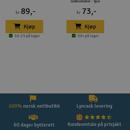
Gullkontakter - 3par
current connectors, better gearing or a smaller load.
89,-
73,-
kr
kr
Kjøp
Kjøp
10-25 på lager
50+ på lager
100%
norsk nettbutikk
Lynrask levering
Kundeomtale på prisjakt
60 dager bytterett