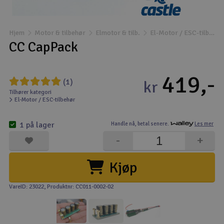
Båter
Hjem
Motor & tilbehør
Elmotor & tilb.
El-Motor / ESC-tilbehør
Droner
CC CapPack
Droner for FPV
419,-
(1)
kr
Fly
Tilhører kategori
El-Motor / ESC-tilbehør
Helikopter
1 på lager
Handle nå,
betal senere.
Les mer
V
-
+
Kamerautstyr
Kjøp
Modellbygging, LEGO & byggesett
VareID: 23022
, Produktnr: CC011-0002-02
Modelljernbane
Motor & tilbehør