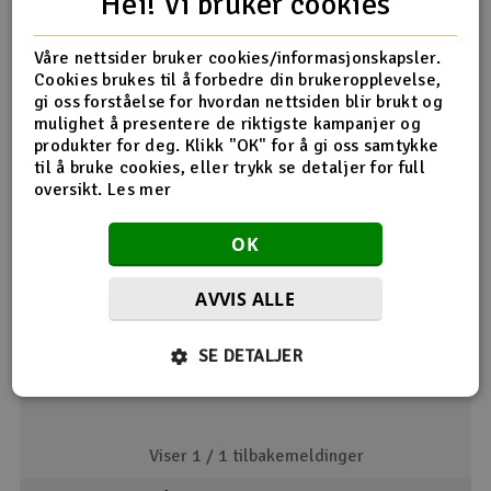
Hei! Vi bruker cookies
lodder ledningene til koblingene. Bruk medfølgende
krympeplast for å gi det en profesjonell finish.
Man kan bruke flere CapPack sammen. De skal da alle
Våre nettsider bruker cookies/informasjonskapsler.
plasseres så nærme regulatoren som mulig.
Cookies brukes til å forbedre din brukeropplevelse,
gi oss forståelse for hvordan nettsiden blir brukt og
mulighet å presentere de riktigste kampanjer og
produkter for deg. Klikk "OK" for å gi oss samtykke
Product details in english
til å bruke cookies, eller trykk se detaljer for full
Mer info på Engelsk
oversikt.
Les mer
Helis:
CC CapPack is highly recommended for all 500 class and
OK
larger heli applications where Y harnesses and long wires
Produktanmeldelser
can bleed voltage and hard collective pulls can strain even
the most powerful batteries.
AVVIS ALLE
Bruker ga kun karakter
SE DETALJER
Cars/Trucks:
12.03.2024 av Noah
With their high torque requirements - going from 0 to
100% throttle isnt easy on controllers or batteries - RC
cars and trucks put enormous loads on brushless power
Viser 1 /
1
tilbakemeldinger
systems. Use CC CapPack to help your system power
through the abuse.