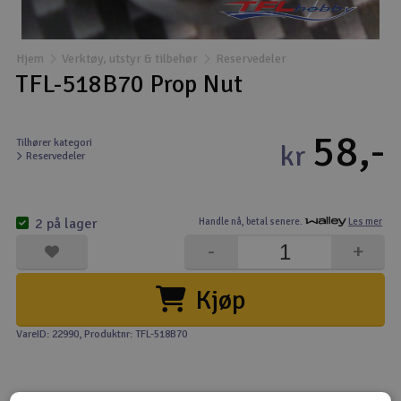
Båter
Hjem
Verktøy, utstyr & tilbehør
Reservedeler
Droner
TFL-518B70 Prop Nut
Droner for FPV
58,-
Tilhører kategori
kr
Reservedeler
Fly
Helikopter
2 på lager
Handle nå,
betal senere.
Les mer
V
-
+
Kamerautstyr
Kjøp
Modellbygging, LEGO & byggesett
VareID: 22990
, Produktnr: TFL-518B70
Modelljernbane
Motor & tilbehør