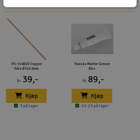
TFL-514B20 Copper
Traxxas Marine Grease
Tube Ø7x0.2mm
30cc
39,-
89,-
kr
kr
Kjøp
Kjøp
3 på lager
10-25 på lager