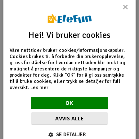
×
Outlet
Produktinfo
Tips en venn
Anmeldelser
Radioutstyr
Hei! Vi bruker cookies
Raketter
Produktinformasjon
Våre nettsider bruker cookies/informasjonskapsler.
Cookies brukes til å forbedre din brukeropplevelse,
Smarthjem, lek & hobby
TFL-518B70 Prop Nut
gi oss forståelse for hvordan nettsiden blir brukt og
mulighet å presentere de riktigste kampanjer og
Solenergi
produkter for deg. Klikk "OK" for å gi oss samtykke
H
til å bruke cookies, eller trykk se detaljer for full
Flere detaljer
oversikt.
Les mer
Sparkesykler & elkjøretøy
Du
Produktet er
TFL Patron Saint - 2.4Ghz GAS
Vi
OK
forbundet med
Verktøy, utstyr & tilbehør
AVVIS ALLE
Gavekort
Flere så også på
SE DETALJER