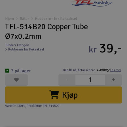
Båter
Hjem
Båter
Kobberrør før fleksaksel
Droner
TFL-514B20 Copper Tube
Ø7x0.2mm
Droner for FPV
39,-
Tilhører kategori
kr
Kobberrør før fleksaksel
Fly
Helikopter
3 på lager
Handle nå,
betal senere.
Les mer
V
-
+
Kamerautstyr
Kjøp
Modellbygging, LEGO & byggesett
VareID: 23011
, Produktnr: TFL-514B20
Modelljernbane
Motor & tilbehør