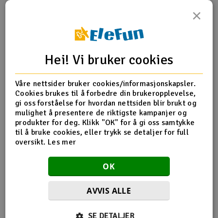
×
Outlet
Produktinfo
Tips en venn
Anmeldelser
Radioutstyr
Hei! Vi bruker cookies
Raketter
Produktinformasjon
Våre nettsider bruker cookies/informasjonskapsler.
Smarthjem, lek & hobby
Cookies brukes til å forbedre din brukeropplevelse,
TFL-514B20 Copper Tube Ø7x0.2mm
gi oss forståelse for hvordan nettsiden blir brukt og
mulighet å presentere de riktigste kampanjer og
Solenergi
H
produkter for deg. Klikk "OK" for å gi oss samtykke
til å bruke cookies, eller trykk se detaljer for full
Flere detaljer
Sparkesykler & elkjøretøy
oversikt.
Les mer
Du
Produktet er
TFL P1 Smash Shark - 2.4Ghz RTR
Vi
forbundet med
TFL Patron Saint EP - 2.4Ghz RTR
Verktøy, utstyr & tilbehør
OK
TFL Popeye Racing Boat - ARTR
Gavekort
AVVIS ALLE
SE DETALJER