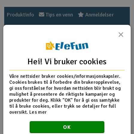
Outlet
Produktinfo
Tips en venn
Anmeldelser
Radioutstyr
×
Raketter
Produktinformasjon
Smarthjem, lek & hobby
HPI-101229 Gear Shaft 5x29mm (Pr)
Hei! Vi bruker cookies
Solenergi
H
Våre nettsider bruker cookies/informasjonskapsler.
Cookies brukes til å forbedre din brukeropplevelse,
Flere detaljer
Sparkesykler & elkjøretøy
Du
gi oss forståelse for hvordan nettsiden blir brukt og
Produktet er
Reservedeler HPI
Vi
mulighet å presentere de riktigste kampanjer og
forbundet med
produkter for deg. Klikk "OK" for å gi oss samtykke
Verktøy, utstyr & tilbehør
til å bruke cookies, eller trykk se detaljer for full
Del av PartFinder
HPI Bullet MT 3.0 RTR WP 2.4G
oversikt.
Les mer
HPI Bullet ST 3.0 RTR WP 2.4G
Gavekort
HPI Savage XS Flux Chevrolet El
Camino SS 2.4GHz
HPI Savage XS Flux V2 2.4GHz
OK
HPI Savage XS Flux VGJR 2.4Ghz