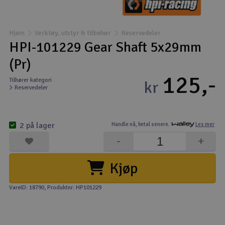
Båter
Hjem
Verktøy, utstyr & tilbehør
Reservedeler
Droner
HPI-101229 Gear Shaft 5x29mm
(Pr)
Droner for FPV
125,-
Tilhører kategori
kr
Reservedeler
Fly
Helikopter
2 på lager
Handle nå,
betal senere.
Les mer
V
-
+
Kamerautstyr
Kjøp
Modellbygging, LEGO & byggesett
VareID: 18790
, Produktnr: HP101229
Modelljernbane
Motor & tilbehør