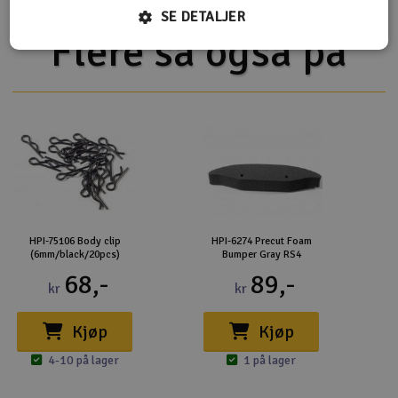
SE DETALJER
Flere så også på
HPI-75106 Body clip
HPI-6274 Precut Foam
(6mm/black/20pcs)
Bumper Gray RS4
68,-
89,-
kr
kr
Kjøp
Kjøp
4-10 på lager
1 på lager