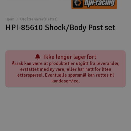
Båter
Hjem
Utgåtte varer(slettet)
Droner
HPI-85610 Shock/Body Post set
Droner for FPV
Fly
Ikke lenger lagerført
Årsak kan være at produktet er utgått fra leverandør,
Helikopter
erstattet med ny vare, eller har hatt for liten
etterspørsel. Eventuelle spørsmål kan rettes til
V
kundeservice
.
Kamerautstyr
Modellbygging, LEGO & byggesett
Modelljernbane
Motor & tilbehør