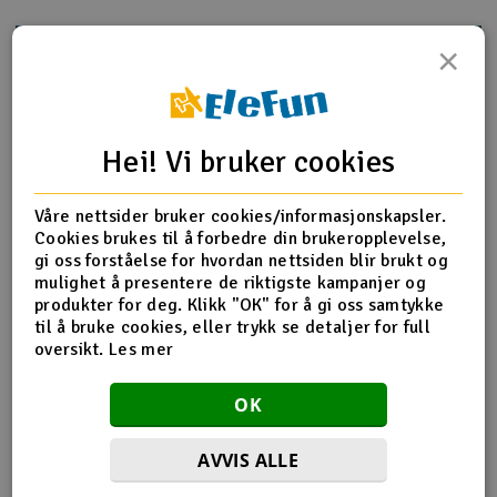
Outlet
×
Produktinfo
Tips en venn
Anmeldelser
Radioutstyr
Raketter
Hei! Vi bruker cookies
Produktinformasjon
Smarthjem, lek & hobby
Våre nettsider bruker cookies/informasjonskapsler.
HPI-85610 Shock/Body Post set
Cookies brukes til å forbedre din brukeropplevelse,
gi oss forståelse for hvordan nettsiden blir brukt og
Solenergi
H
mulighet å presentere de riktigste kampanjer og
produkter for deg. Klikk "OK" for å gi oss samtykke
Flere detaljer
Sparkesykler & elkjøretøy
Du
til å bruke cookies, eller trykk se detaljer for full
Produktet er
Reservedeler HPI
Vi
oversikt.
Les mer
forbundet med
Verktøy, utstyr & tilbehør
Del av PartFinder
HPI E10 Drift Fail Crew Nissan
OK
Skyline - Komplett
HPI E10 Touring Michelle Abbate -
Gavekort
Komplett
HPI E10 Touring Michelle Abbate
AVVIS ALLE
Camaro - Komplett