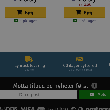
kr
kr
219,-
Før
Kjøp
Kjøp
1 på lager
1 på lager
k
Lynrask levering
60 dager bytterett
Les mer
Gå til bytte & retur
Motta tilbud og nyheter først!
Meld m