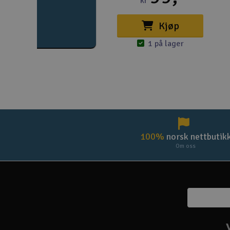
kr
Kjøp
1 på lager
100%
norsk nettbutik
Om oss