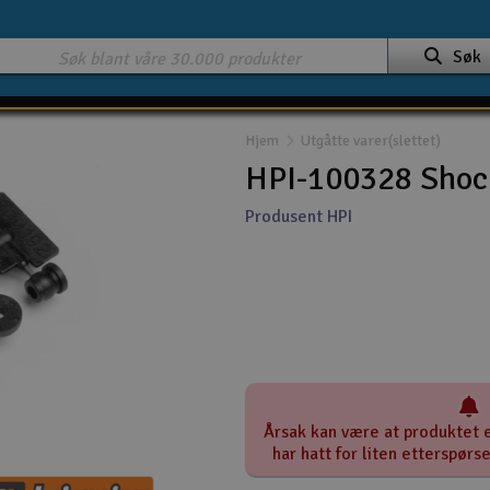
Søk
Hjem
Utgåtte varer(slettet)
HPI-100328 Shock
Produsent HPI
Årsak kan være at produktet e
har hatt for liten etterspørs