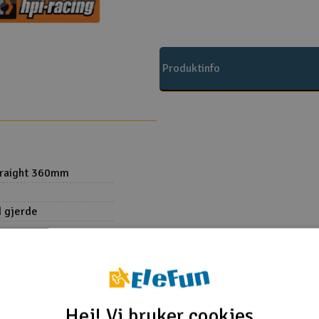
Produktinfo
traight 360mm
 gjerde
HPI
Hei! Vi bruker cookies