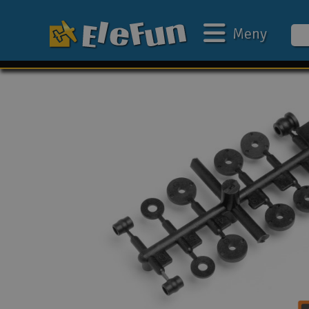
Meny
Ukens tilbud
Outlet
Mine favoritter
Gavekort
3D-print
Batteri & ladere
Bilbane
Biler
Båter