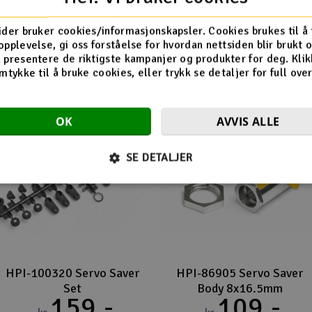
Flere så også på
ider bruker cookies/informasjonskapsler. Cookies brukes til å
opplevelse, gi oss forståelse for hvordan nettsiden blir brukt 
 presentere de riktigste kampanjer og produkter for deg. Klik
mtykke til å bruke cookies, eller trykk se detaljer for full ove
OK
AVVIS ALLE
-50
SE DETALJER
HPI-100320 Servo Saver
HPI-86905 Servo Saver
Set
Body 8x16.5mm
159,-
109,-