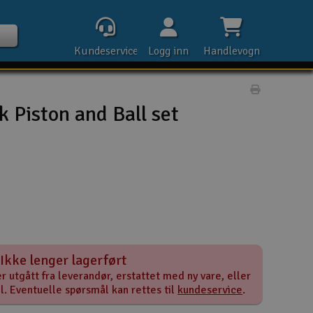
Kundeservice
Logg inn
Handlevogn
Print prod
 Piston and Ball set
Kontak
Åpn
Rek
Ikke lenger lagerført
E-p
r utgått fra leverandør, erstattet med ny vare, eller
el. Eventuelle spørsmål kan rettes til
kundeservice
.
Tel