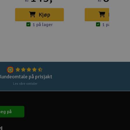
kr
kr
Lag
Skr
Kjøp
Kjøp
Tøm
1 på lager
1 på lager
Kundeomtale på prisjakt
Les våre omtaler
eg på