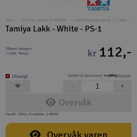
Båter
Hjem
Verktøy, utstyr & tilbehør
Lakkering og maling
Lakk: Tamiya
Droner
Tamiya Lakk - White - PS-1
Droner for FPV
112,-
Tilhører kategori
kr
Lakk: Tamiya
Fly
Helikopter
Utsolgt
Handle nå,
betal senere.
Les mer
V
-
+
Kamerautstyr
Overvåk
Modellbygging, LEGO & byggesett
VareID: 29614
, Produktnr: 2-86001
Modelljernbane
Overvåk varen
Motor & tilbehør