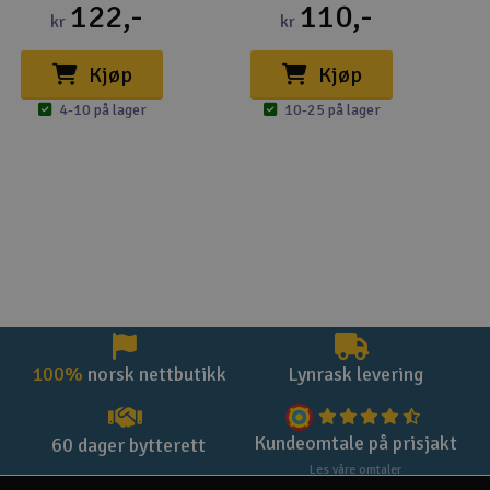
122,-
110,-
kr
kr
Kjøp
Kjøp
4-10 på lager
10-25 på lager
100%
norsk nettbutikk
Lynrask levering
Kundeomtale på prisjakt
60 dager bytterett
Les våre omtaler