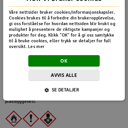
Produktinfo
Tips en venn
Anmeldelser
Våre nettsider bruker cookies/informasjonskapsler.
Cookies brukes til å forbedre din brukeropplevelse,
gi oss forståelse for hvordan nettsiden blir brukt og
mulighet å presentere de riktigste kampanjer og
produkter for deg. Klikk "OK" for å gi oss samtykke
Produktinformasjon
til å bruke cookies, eller trykk se detaljer for full
oversikt.
Les mer
Denne lakken er spesiallaget for å dekorere
gjennomsiktige lexan-karosseri til RC-biler. Hver boks
OK
inneholder 100ml med maling.
Lakker alltid karosseriet fra innsiden, hold sprayboksen
AVVIS ALLE
30cm fra overflaten. Etter at lakken er tørket, kan du
legge på nytt lag til du er fornøyd med resultatet. Denne
SE DETALJER
lakken tåler olje og fuel, så den kan uten problemer bli
brukt til fuelbiler. PS: Bruk aldri denne lakken til
plastbyggesett.