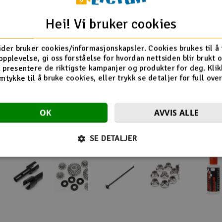
gy Flux RTR
gy Flux S RTR
Hei! Vi bruker cookies
gy Nitro RTR
ider bruker cookies/informasjonskapsler. Cookies brukes til å
opplevelse, gi oss forståelse for hvordan nettsiden blir brukt 
 presentere de riktigste kampanjer og produkter for deg. Klik
Flere så også på
mtykke til å bruke cookies, eller trykk se detaljer for full ove
OK
AVVIS ALLE
SE DETALJER