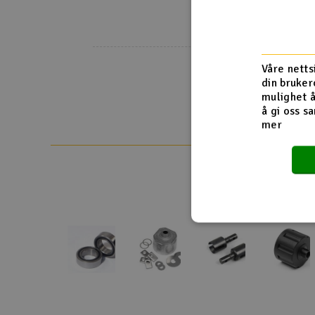
HPI Vorza Trug
Smarthjem, lek & hobby
HPI Vorza Trug
HPI Vorza Trug
Solenergi
Våre netts
Sparkesykler & elkjøretøy
din bruker
mulighet å
Verktøy, utstyr & tilbehør
å gi oss sa
mer
Gavekort