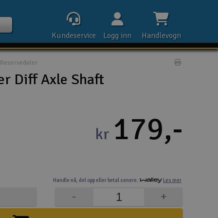
Kundeservice
Logg inn
Handlevogn
Reservedeler
Print prod
r Diff Axle Shaft
Kontak
179,-
kr
Åpn
Rek
Handle nå,
del opp eller
betal senere.
Les mer
E-p
-
+
Tel