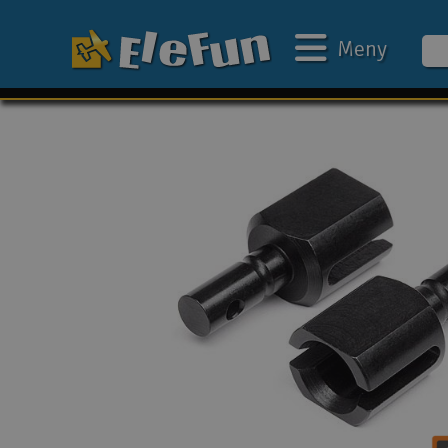
Meny
Ukens tilbud
Outlet
Mine favoritter
Gavekort
3D-print
Batteri & ladere
Bilbane
Biler
Båter