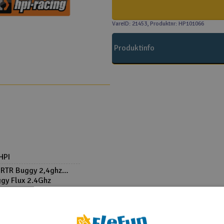
VareID: 21453
, Produktnr: HP101066
Produktinfo
HPI
5 RTR Buggy 2,4ghz
ggy Flux 2.4Ghz
ggy Flux 2.4Ghz
gy Flux RTR
y Flux S RTR
y Nitro RTR