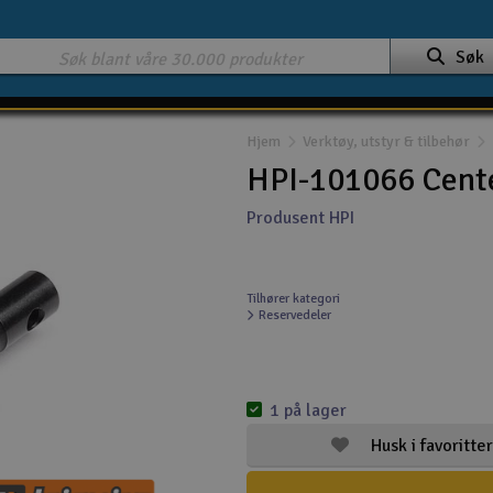
Søk
Hjem
Verktøy, utstyr & tilbehør
HPI-101066 Cente
Produsent HPI
Tilhører kategori
Reservedeler
1 på lager
Husk i favoritter