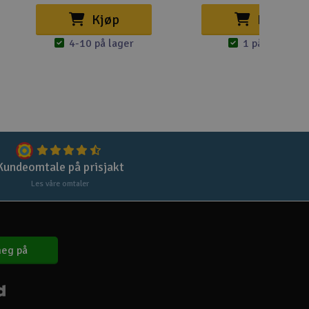
Kjøp
Kjøp
4-10 på lager
1 på lager
Kundeomtale på prisjakt
Les våre omtaler
eg på