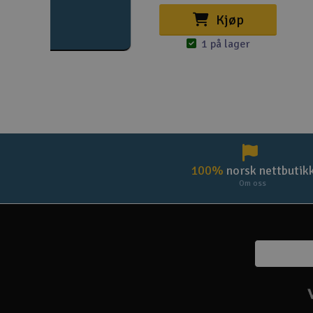
Kjøp
1 på lager
100%
norsk nettbutik
Om oss