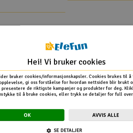
HPI
Hei! Vi bruker cookies
5 RTR Buggy 2,4ghz
ggy Flux 2.4Ghz
 Truggy Flux 2.4Ghz
ider bruker cookies/informasjonskapsler. Cookies brukes til å
gy Flux RTR
opplevelse, gi oss forståelse for hvordan nettsiden blir brukt 
y Flux S RTR
 presentere de riktigste kampanjer og produkter for deg. Klik
y Nitro RTR
mtykke til å bruke cookies, eller trykk se detaljer for full ove
gy Flux RTR
gy Flux S RTR
gy Nitro RTR
OK
AVVIS ALLE
SE DETALJER