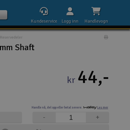
Kundeservice
Logg inn
Handlevogn
Reservedeler
Print prod
mm Shaft
Kontak
44,-
kr
Åpn
Rek
Handle nå,
del opp eller
betal senere.
Les mer
E-p
-
+
Tel