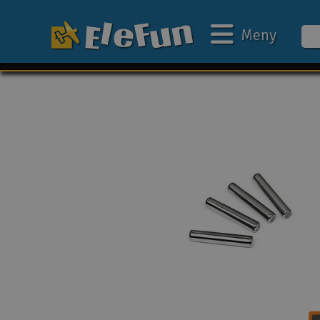
Meny
Ukens tilbud
Outlet
Mine favoritter
Gavekort
3D-print
Batteri & ladere
Bilbane
Biler
Båter