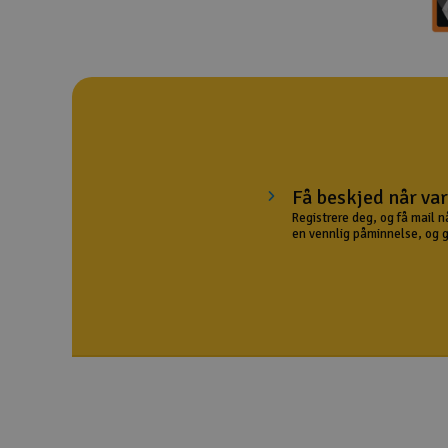
Droner
Droner for FPV
Fly
Helikopter
Kamerautstyr
Få beskjed når var
Registrere deg, og få mail n
Modellbygging, LEGO & byggesett
en vennlig påminnelse, og gir
Modelljernbane
Motor & tilbehør
Outlet
Radioutstyr
Raketter