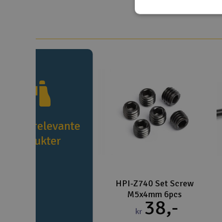
e flere relevante
produkter
HPI-Z740 Set Screw
M5x4mm 6pcs
38,-
kr