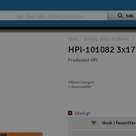
Søk
Hjem
Verktøy, utstyr & tilbehør
HPI-101082 3x17
Produsent HPI
Tilhører kategori
Reservedeler
Utsolgt
Husk i favoritter