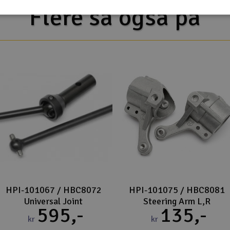
Flere så også på
HPI-101067 / HBC8072
HPI-101075 / HBC8081
Universal Joint
Steering Arm L,R
595,-
135,-
kr
kr