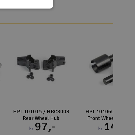
Lag
Skr
Tøm
HPI-101015 / HBC8008
HPI-101060 / HBC8
Rear Wheel Hub
Front Wheel Axle Sha
97,-
149,-
kr
kr