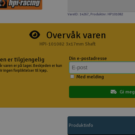
VareID: 14267
, Produktnr: HP101082
Overvåk varen
HPI-101082 3x17mm Shaft
Din e-postadresse
en er tilgjengelig
år varen er på lager. Beskjeden er kun
 ingen forpliktelser til kjøp.
Med melding
Gi meg
Produktinfo