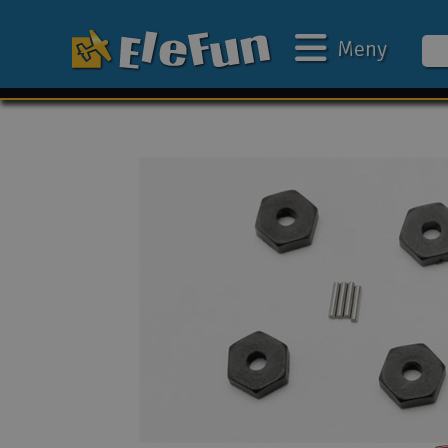
Meny
Ukens tilbud
Outlet
Mine favoritter
Gavekort
3D-print
Batteri & ladere
Bilbane
Biler
Båter