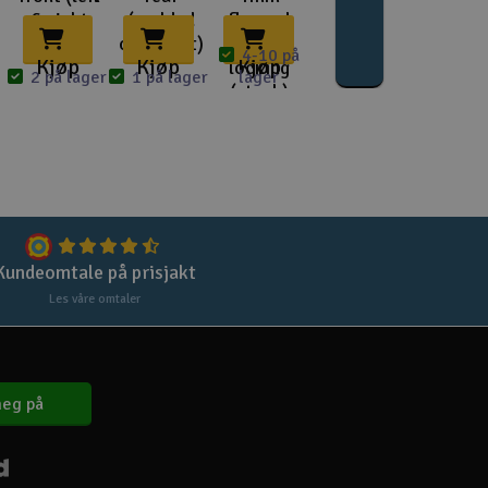
Lag
& right
(molded
flanged
halves)
composit)
nylon
Skr
4-10 på
Kjøp
Kjøp
Kjøp
locking
2 på lager
1 på lager
lager
(steel )
Tøm
Kundeomtale på prisjakt
Les våre omtaler
eg på