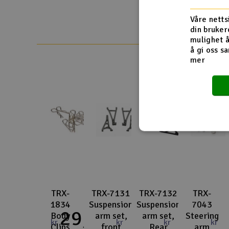
Smarthjem, lek & hobby
Våre netts
din bruker
Solenergi
mulighet å
å gi oss sa
Sparkesykler & elkjøretøy
mer
Verktøy, utstyr & tilbehør
Gavekort
TRX-
TRX-7131
TRX-7132
TRX-
1834
Suspension
Suspension
7043
29,-
Body
arm set,
arm set,
Steering
kr
kr
kr
kr
Clips
front
Rear
arm