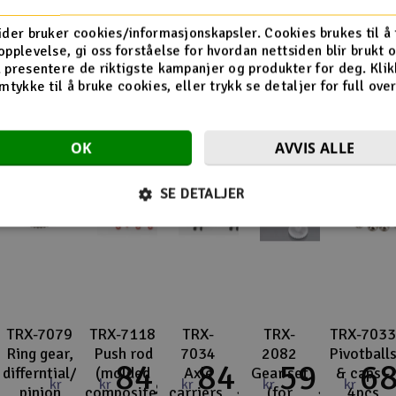
Flere så også på
ider bruker cookies/informasjonskapsler. Cookies brukes til å
opplevelse, gi oss forståelse for hvordan nettsiden blir brukt 
 presentere de riktigste kampanjer og produkter for deg. Klik
mtykke til å bruke cookies, eller trykk se detaljer for full ove
OK
AVVIS ALLE
SE DETALJER
TRX-7079
TRX-7118
TRX-
TRX-
TRX-7033
Ring gear,
Push rod
7034
2082
Pivotball
84,-
84,-
59,-
68
differntial/
(molded
Axle
Gear set
& caps -
kr
kr
kr
kr
kr
pinion
composite)
carriers,
(for
4pcs