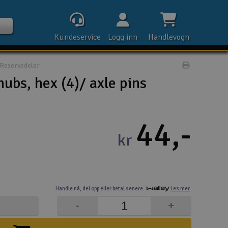
Kundeservice
Logg inn
Handlevogn
Reservedeler
Print prod
bs, hex (4)/ axle pins
Kontak
44,-
kr
Åpn
Rek
Handle nå,
del opp eller
betal senere.
Les mer
E-p
-
+
Tel