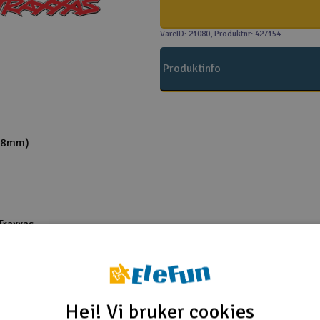
VareID: 21080
, Produktnr: 427154
Produktinfo
5x8mm)
Traxxas
o 1/16 4WD Brushed
o 1/16 4WD Brushed
o 1/16 4WD Brushed
Hei! Vi bruker cookies