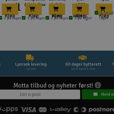
-
181,-
gear, dif
(4)/ hollow
left &
2080
right (1
micro
4-10 på
Kjøp
Kjøp
Kjøp
Kjøp
Kjøp
each)
waterp.
2 på lager
1 på lager
2 på lager
3 på lager
lager
servo )
k
Lynrask levering
60 dager bytterett
Les mer
Gå til bytte & retur
Motta tilbud og nyheter først!
Meld m