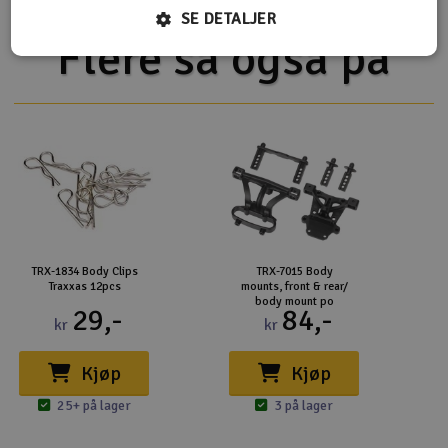
SE DETALJER
Flere så også på
TRX-1834 Body Clips
TRX-7015 Body
Traxxas 12pcs
mounts, front & rear/
body mount po
29,-
84,-
kr
kr
Kjøp
Kjøp
25+ på lager
3 på lager