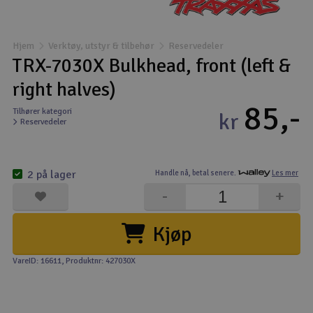
Båter
Hjem
Verktøy, utstyr & tilbehør
Reservedeler
Droner
TRX-7030X Bulkhead, front (left &
right halves)
Droner for FPV
85,-
Tilhører kategori
kr
Reservedeler
Fly
Helikopter
2 på lager
Handle nå,
betal senere.
Les mer
V
-
+
Kamerautstyr
Kjøp
Modellbygging, LEGO & byggesett
VareID: 16611
, Produktnr: 427030X
Modelljernbane
Motor & tilbehør