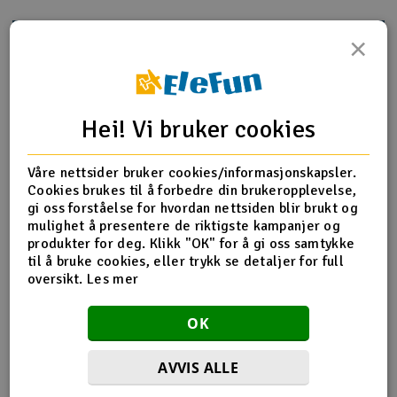
Outlet
×
Produktinfo
Tips en venn
Anmeldelser
Radioutstyr
Raketter
Hei! Vi bruker cookies
Produktinformasjon
Smarthjem, lek & hobby
Våre nettsider bruker cookies/informasjonskapsler.
Bulkhead, front (left & right halves)/ 3x10MM BCS (4)
Cookies brukes til å forbedre din brukeropplevelse,
gi oss forståelse for hvordan nettsiden blir brukt og
Solenergi
H
mulighet å presentere de riktigste kampanjer og
produkter for deg. Klikk "OK" for å gi oss samtykke
Flere detaljer
Sparkesykler & elkjøretøy
Du
til å bruke cookies, eller trykk se detaljer for full
Produktet er
Reservedeler Traxxas
Vi
oversikt.
Les mer
forbundet med
Verktøy, utstyr & tilbehør
Del av PartFinder
Traxxas E-Revo 1/16 4WD Brushed
OK
RTR - Green
Traxxas E-Revo 1/16 4WD Brushed
Gavekort
RTR - Orange
Traxxas E-Revo 1/16 4WD Brushed
AVVIS ALLE
RTR TQ - Blue