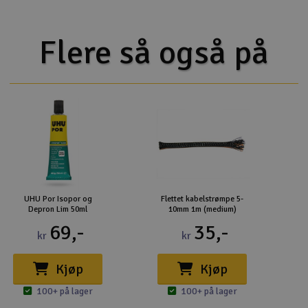
Flere så også på
UHU Por Isopor og
Flettet kabelstrømpe 5-
Depron Lim 50ml
10mm 1m (medium)
69,-
35,-
kr
kr
Kjøp
Kjøp
100+ på lager
100+ på lager