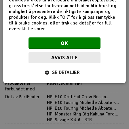
gi oss forståelse for hvordan nettsiden blir brukt og
Produktinfo
Tips en venn
Anmeldelser
mulighet å presentere de riktigste kampanjer og
produkter for deg. Klikk "OK" for å gi oss samtykke
til å bruke cookies, eller trykk se detaljer for full
oversikt.
Les mer
Produktinformasjon
OK
HPI-Z901 Umbraconøkkel L - 1.5mm
AVVIS ALLE
SE DETALJER
Flere detaljer
Produktet er
Reservedeler HPI
forbundet med
Del av PartFinder
HPI E10 Drift Fail Crew Nissan
Skyline - Komplett
HPI E10 Touring Michelle Abbate -
Komplett
HPI E10 Touring Michelle Abbate
Camaro - Komplett
HPI Monster King Big Kahuna Ford
Bronco 4400
HPI Savage X 4.6 - RTR