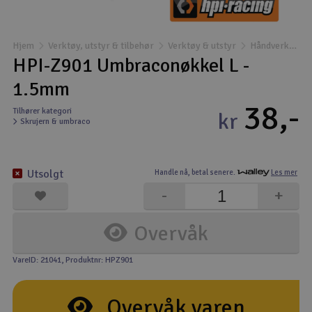
Båter
Hjem
Verktøy, utstyr & tilbehør
Verktøy & utstyr
Håndverktøy og spesialverktøy
Droner
HPI-Z901 Umbraconøkkel L -
1.5mm
Droner for FPV
38,-
Tilhører kategori
kr
Skrujern & umbraco
Fly
Helikopter
Utsolgt
Handle nå,
betal senere.
Les mer
V
-
+
Kamerautstyr
Overvåk
Modellbygging, LEGO & byggesett
VareID: 21041
, Produktnr: HPZ901
Modelljernbane
Overvåk varen
Motor & tilbehør