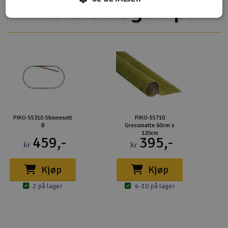
Flere så også på
PIKO-55310 Skinnesett
PIKO-55710
B
Gressmatte 60cm x
120cm
459,-
395,-
kr
kr
Kjøp
Kjøp
2 på lager
4-10 på lager