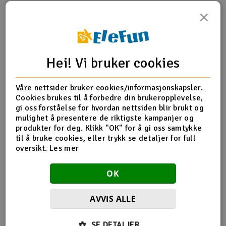
×
Outlet
Produktinfo
Tips en venn
Anmeldelser
Radioutstyr
Hei! Vi bruker cookies
Raketter
Produktinformasjon
Våre nettsider bruker cookies/informasjonskapsler.
Smarthjem, lek & hobby
Cookies brukes til å forbedre din brukeropplevelse,
Bygg med fargelagte deler og medfølgende detaljer og
gi oss forståelse for hvordan nettsiden blir brukt og
dekalark.
mulighet å presentere de riktigste kampanjer og
Solenergi
H
produkter for deg. Klikk "OK" for å gi oss samtykke
Skala
H0
til å bruke cookies, eller trykk se detaljer for full
Sparkesykler & elkjøretøy
Du
oversikt.
Les mer
Vi
Flere detaljer
Verktøy, utstyr & tilbehør
OK
Skala
H0
Gavekort
AVVIS ALLE
SE DETALJER