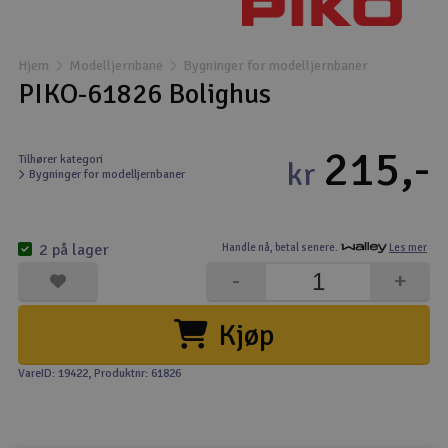
Båter
Hjem
Modelljernbane
Bygninger for modelljernbaner
Droner
PIKO-61826 Bolighus
Droner for FPV
215,-
Tilhører kategori
kr
Bygninger for modelljernbaner
Fly
Helikopter
2 på lager
Handle nå,
betal senere.
Les mer
V
-
+
Kamerautstyr
Kjøp
Modellbygging, LEGO & byggesett
VareID: 19422
, Produktnr: 61826
Modelljernbane
Motor & tilbehør