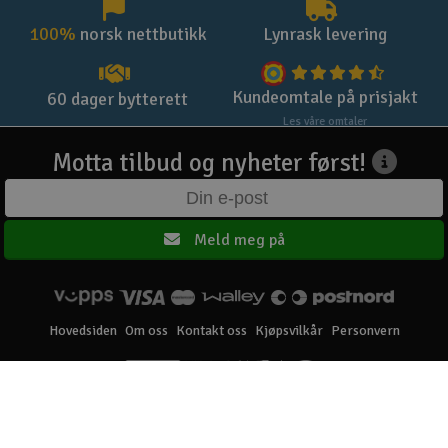
100%
norsk nettbutikk
Lynrask levering
Kundeomtale på prisjakt
60 dager bytterett
Les våre omtaler
Motta tilbud og nyheter først!
Meld meg på
Hovedsiden
Om oss
Kontakt oss
Kjøpsvilkår
Personvern
Elefun AS © 2003 - 2026