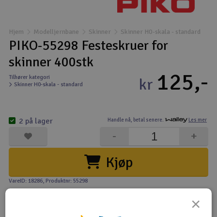
Båter
Hjem
Modelljernbane
Skinner
Skinner H0-skala - standard
Droner
PIKO-55298 Festeskruer for
skinner 400stk
Droner for FPV
125,-
Tilhører kategori
kr
Skinner H0-skala - standard
Fly
Helikopter
2 på lager
Handle nå,
betal senere.
Les mer
V
-
+
Kamerautstyr
Kjøp
Modellbygging, LEGO & byggesett
VareID: 18286
, Produktnr: 55298
Modelljernbane
×
Motor & tilbehør