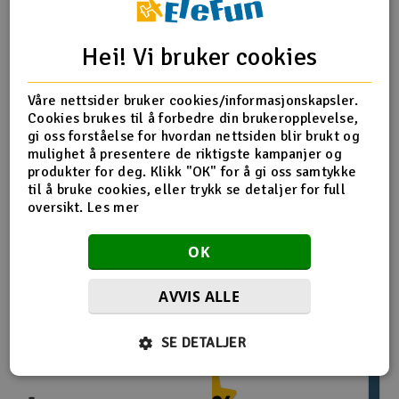
Outlet
Produktinfo
Tips en venn
Anmeldelser
Hei! Vi bruker cookies
Radioutstyr
Våre nettsider bruker cookies/informasjonskapsler.
Cookies brukes til å forbedre din brukeropplevelse,
Raketter
Produktinformasjon
gi oss forståelse for hvordan nettsiden blir brukt og
mulighet å presentere de riktigste kampanjer og
Smarthjem, lek & hobby
produkter for deg. Klikk "OK" for å gi oss samtykke
PIKO-55298 Festeskruer for skinner 400stk
til å bruke cookies, eller trykk se detaljer for full
oversikt.
Les mer
Solenergi
H
OK
Sparkesykler & elkjøretøy
Du
Vi
Flere så også på
AVVIS ALLE
Verktøy, utstyr & tilbehør
SE DETALJER
Gavekort