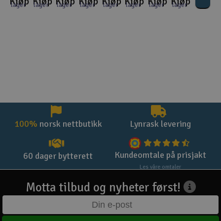
Kjøp
Kjøp
Kjøp
Kjøp
Kjøp
Kjøp
Kjøp
Kjøp
lager
lager
lager
lager
lager
lager
lager
lager
100%
norsk nettbutikk
Lynrask levering
Kundeomtale på prisjakt
60 dager bytterett
Les våre omtaler
Motta tilbud og nyheter først!