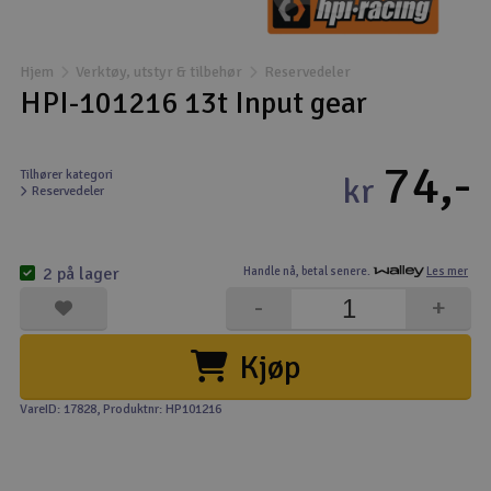
Båter
Hjem
Verktøy, utstyr & tilbehør
Reservedeler
Droner
HPI-101216 13t Input gear
Droner for FPV
74,-
Tilhører kategori
kr
Reservedeler
Fly
Helikopter
2 på lager
Handle nå,
betal senere.
Les mer
V
-
+
Kamerautstyr
Kjøp
Modellbygging, LEGO & byggesett
VareID: 17828
, Produktnr: HP101216
Modelljernbane
Motor & tilbehør