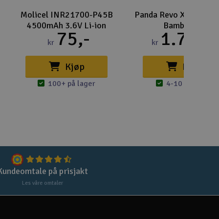
Lag
Molicel INR21700-P45B
Panda Revo X1 Hotend
Skr
4500mAh 3.6V Li-ion
Bambu Lab
75,-
1.795,
Tøm
kr
kr
Kjøp
Kjøp
100+ på lager
4-10 på lager
Kundeomtale på prisjakt
Les våre omtaler