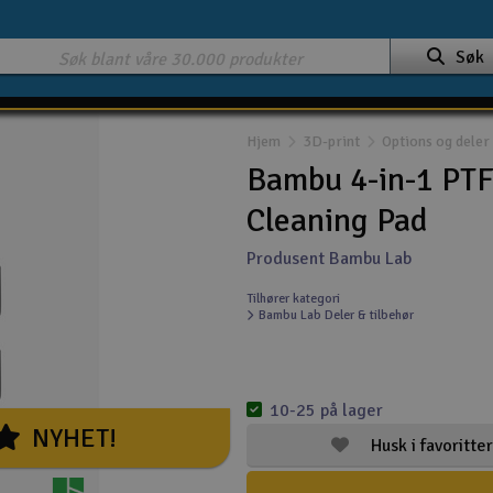
Søk
Hjem
3D-print
Options og deler
Bambu 4-in-1 PTF
Cleaning Pad
Produsent Bambu Lab
Tilhører kategori
Bambu Lab Deler & tilbehør
10-25 på lager
NYHET!
Husk i favoritter