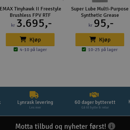
EMAX Tinyhawk II Freestyle
Super Lube Multi-Purpose
Brushless FPV RTF
Synthetic Grease
3.695,-
95,-
kr
kr
Kjøp
Kjøp
4-10 på lager
10-25 på lager
k
Lynrask levering
60 dager bytterett
Les mer
Gå til bytte & retur
Motta tilbud og nyheter først!