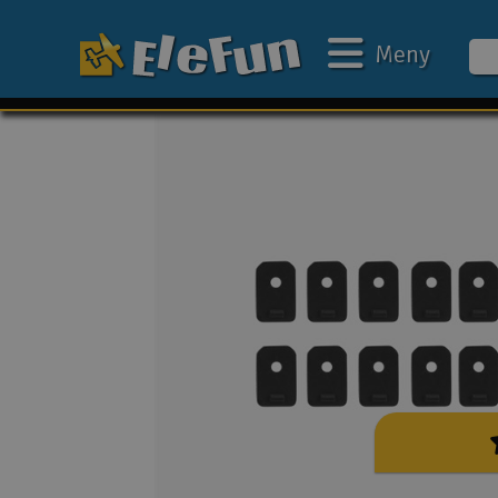
Meny
Ukens tilbud
Outlet
Mine favoritter
Gavekort
3D-print
Batteri & ladere
Bilbane
Biler
Båter