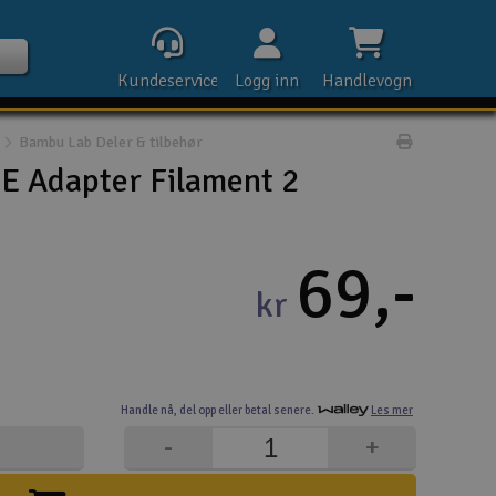
Kundeservice
Logg inn
Handlevogn
Bambu Lab Deler & tilbehør
Print prod
E Adapter Filament 2
Kontak
69,-
kr
Åpn
Rek
Handle nå,
del opp eller
betal senere.
Les mer
E-p
-
+
Tel