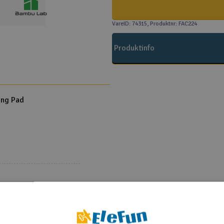
VareID: 74315
, Produktnr: FAC224
Produktinfo
ing Pad