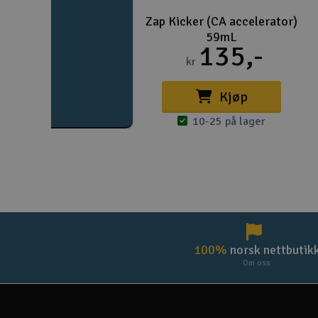
Zap Kicker (CA accelerator)
59mL
135,-
kr
Kjøp
10-25 på lager
100%
norsk nettbutik
Om oss