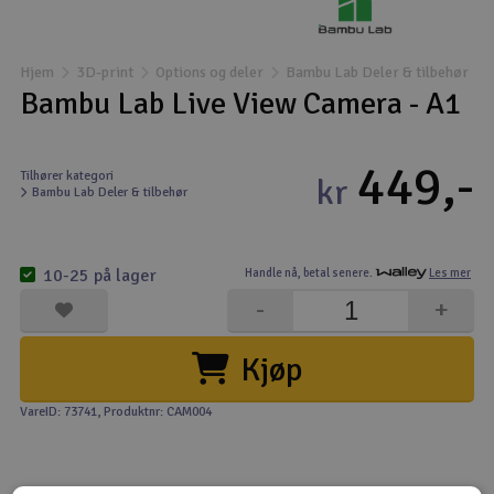
Båter
Hjem
3D-print
Options og deler
Bambu Lab Deler & tilbehør
Droner
Bambu Lab Live View Camera - A1
Droner for FPV
449,-
Tilhører kategori
kr
Bambu Lab Deler & tilbehør
Fly
Helikopter
10-25 på lager
Handle nå,
betal senere.
Les mer
V
-
+
Kamerautstyr
Kjøp
Modellbygging, LEGO & byggesett
VareID: 73741
, Produktnr: CAM004
Modelljernbane
Motor & tilbehør