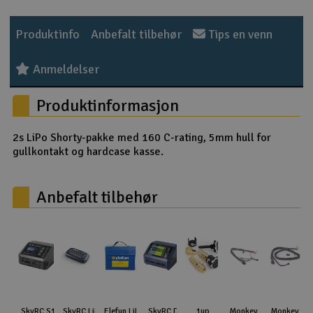
Outlet
Produktinfo
Anbefalt tilbehør
Tips en venn
Radioutstyr
Anmeldelser
Raketter
Produktinformasjon
Smarthjem, lek & hobby
2s LiPo Shorty-pakke med 160 C-rating, 5mm hull for
gullkontakt og hardcase kasse.
Solenergi
H
Anbefalt tilbehør
Sparkesykler & elkjøretøy
Du
Vi
Verktøy, utstyr & tilbehør
Gavekort
SkyRC S100 Neo
SkyRC LiPoPal
Elefun LiPo-
SkyRC D100
1up
Monkey
Monkey