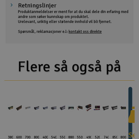
Retningslinjer
Produktanmeldelser er ment for at du skal dele din erfaring med
andre som søker kunnskap om produktet.
Urelevant, uriktig eller støtende innhold vil bli fjernet.
Spørsmål, reklamasjoner e.l:
kontakt oss direkte
Flere så også på
2s
2s
2s
1s
2s
2s
2s
1s
2s
2s
2s
1s
1s
4s
Se
3800mAh -
6000mAh
7000mah
8000mAh -
4000mAh -
5400mAh -
5500mAh -
8800mAh
5500mAh
4900mAh
5200mAh
7400mAh
8500mAh
8000mAh