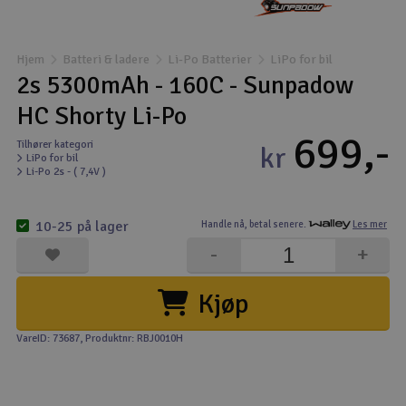
Båter
Hjem
Batteri & ladere
Li-Po Batterier
LiPo for bil
Droner
2s 5300mAh - 160C - Sunpadow
HC Shorty Li-Po
Droner for FPV
699,-
Tilhører kategori
kr
LiPo for bil
Fly
Li-Po 2s - ( 7,4V )
Helikopter
10-25 på lager
Handle nå,
betal senere.
Les mer
V
-
+
Kamerautstyr
Kjøp
Modellbygging, LEGO & byggesett
VareID: 73687
, Produktnr: RBJ0010H
Modelljernbane
Motor & tilbehør