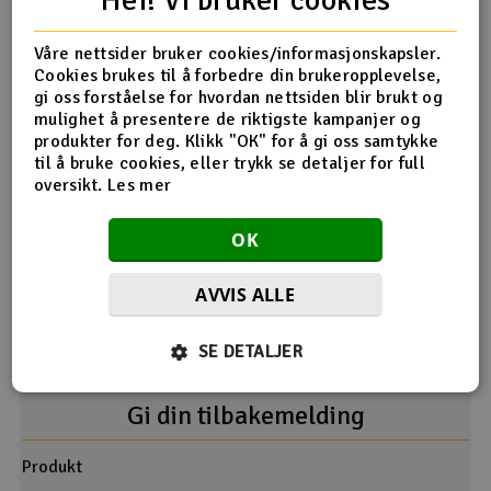
Størrelse:
96x47x21.5mm
Kontakt:
5mm gull
Våre nettsider bruker cookies/informasjonskapsler.
Cookies brukes til å forbedre din brukeropplevelse,
gi oss forståelse for hvordan nettsiden blir brukt og
Produktanmeldelser
mulighet å presentere de riktigste kampanjer og
produkter for deg. Klikk "OK" for å gi oss samtykke
til å bruke cookies, eller trykk se detaljer for full
oversikt.
Les mer
Desverre ingen tilbakemeldinger på dette produktet enda.
OK
AVVIS ALLE
SE DETALJER
Gi din tilbakemelding
Produkt