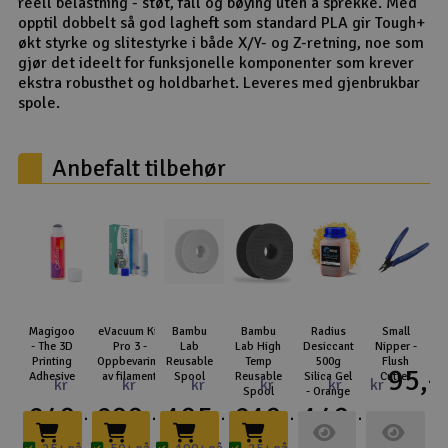
reell belastning - støt, fall og bøying uten å sprekke. Med
opptil dobbelt så god lagheft som standard PLA gir Tough+
økt styrke og slitestyrke i både X/Y- og Z-retning, noe som
gjør det ideelt for funksjonelle komponenter som krever
ekstra robusthet og holdbarhet. Leveres med gjenbrukbar
spole.
Anbefalt tilbehør
Magigoo
eVacuum Kit
Bambu
Bambu
Radius
Small
- The 3D
Pro 3 -
Lab
Lab High
Desiccant
Nipper -
Printing
Oppbevaring
Reusable
Temp
500g
Flush
95,-
Adhesive
av filament
Spool
Reusable
Silica Gel
Cutter
kr
kr
kr
kr
kr
kr
Spool
- Orange
249,-
299,-
195,-
219,-
149,-