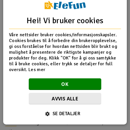
Kompatiblitet
Byggeplate: Smooth PEI Plate, Textured PEI Plate,
Hei! Vi bruker cookies
SuperTack.
Hotend: Alle størrelser og typer.
Lim/festemidler: 3DLAC anbefales.
Våre nettsider bruker cookies/informasjonskapsler.
Printer: Kan printes i både åpen og lukket printer
Cookies brukes til å forbedre din brukeropplevelse,
(dersom lukket printer anbefales det å holde døren
gi oss forståelse for hvordan nettsiden blir brukt og
åpen).
mulighet å presentere de riktigste kampanjer og
AMS: Kan brukes i både AMS- og AMS-lite
produkter for deg. Klikk "OK" for å gi oss samtykke
til å bruke cookies, eller trykk se detaljer for full
oversikt.
Les mer
Printspesifikasjoner
OK
Dysetemperatur
220 - 250°C
Bedtemperatur
25 - 45°C
AVVIS ALLE
Utskriftshastighet
Opptil 350 mm/s
SE DETALJER
OBS!
Anbefaling: Filamentet tørkes etter behov, 55°C i ca