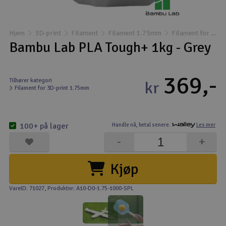
Båter
Hjem
3D-print
Filament
Filament 1.75mm
Filament for 3D-print 1.75mm
Droner
Bambu Lab PLA Tough+ 1kg - Grey
Droner for FPV
369,-
Tilhører kategori
kr
Filament for 3D-print 1.75mm
Fly
Helikopter
100+ på lager
Handle nå,
betal senere.
Les mer
V
-
+
Kamerautstyr
Kjøp
Modellbygging, LEGO & byggesett
VareID: 71027
, Produktnr: A10-D0-1.75-1000-SPL
Modelljernbane
Motor & tilbehør