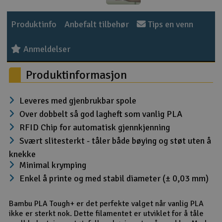
Outlet
Produktinfo
Anbefalt tilbehør
Tips en venn
Radioutstyr
Anmeldelser
Raketter
Produktinformasjon
Smarthjem, lek & hobby
Leveres med gjenbrukbar spole
Over dobbelt så god lagheft som vanlig PLA
Solenergi
H
RFID Chip for automatisk gjennkjenning
Svært slitesterkt - tåler både bøying og støt uten å
Sparkesykler & elkjøretøy
Du
knekke
Vi
Minimal krymping
Verktøy, utstyr & tilbehør
Enkel å printe og med stabil diameter (± 0,03 mm)
Gavekort
Bambu PLA Tough+ er det perfekte valget når vanlig PLA
ikke er sterkt nok. Dette filamentet er utviklet for å tåle