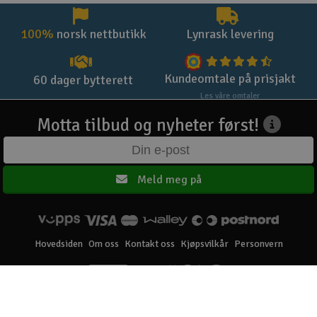
100%
norsk nettbutikk
Lynrask levering
Kundeomtale på prisjakt
60 dager bytterett
Les våre omtaler
Motta tilbud og nyheter først!
Meld meg på
Hovedsiden
Om oss
Kontakt oss
Kjøpsvilkår
Personvern
Elefun AS © 2003 - 2026