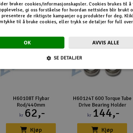
ider bruker cookies/informasjonskapsler. Cookies brukes til å
opplevelse, gi oss forståelse for hvordan nettsiden blir brukt 
 presentere de riktigste kampanjer og produkter for deg. Klik
mtykke til å bruke cookies, eller trykk se detaljer for full ove
OK
AVVIS ALLE
SE DETALJER
H60108T Flybar
H60124T 600 Torque Tube
Rod/440mm
Drive Bearing Holder
62,-
144,-
kr
kr
Kjøp
Kjøp