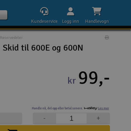
Kundeservice
Logg inn
Handlevogn
Reservedeler
Print prod
Skid til 600E og 600N
Kontak
99,-
kr
Åpn
Rek
Handle nå,
del opp eller
betal senere.
Les mer
E-p
-
+
Tel