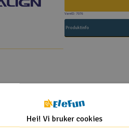
VareID: 7076
Produktinfo
Align T-Rex 600
ng Skid til 600E
Hei! Vi bruker cookies
Flere så også på