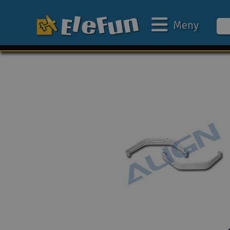
Meny
Ukens tilbud
Outlet
Mine favoritter
Gavekort
3D-print
Batteri & ladere
Bilbane
Biler
Båter