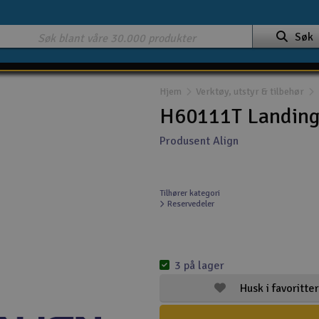
Søk
Hjem
Verktøy, utstyr & tilbehør
H60111T Landing 
Produsent Align
Tilhører kategori
Reservedeler
3 på lager
Husk i favoritter