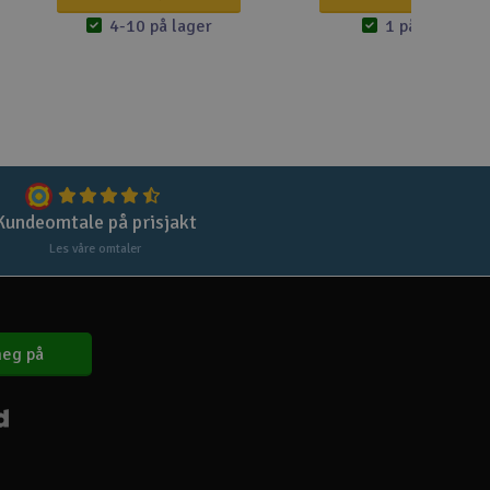
Lag
4-10 på lager
1 på lager
Skr
Tøm
Kundeomtale på prisjakt
Les våre omtaler
eg på