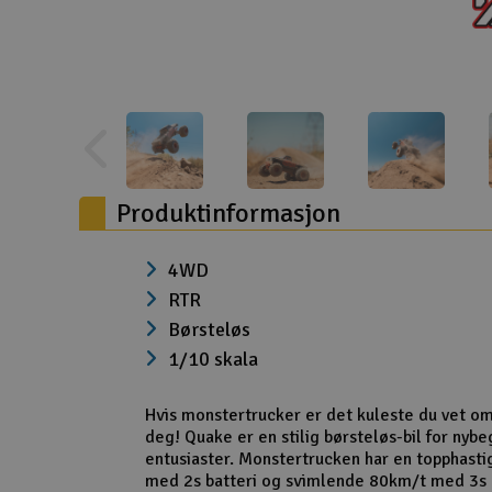
Droner
Droner for FPV
Fly
Helikopter
Produktinformasjon
Kamerautstyr
Modellbygging, LEGO & byggesett
4WD
Modelljernbane
RTR
Børsteløs
Motor & tilbehør
1/10 skala
Outlet
Hvis monstertrucker er det kuleste du vet om,
Radioutstyr
deg! Quake er en stilig børsteløs-bil for nyb
entusiaster. Monstertrucken har en topphasti
Raketter
med 2s batteri og svimlende 80km/t med 3s ba