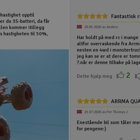
hastighet opptil
Fantastisk 
r du 3S-batteri, da får
ollen kommer itillegg
20.05.2026 av Anders
s hastigheten til 50%,
Har holdt på med rc i mange å
altfor overraskende fra Arrm
nesten en 4wd i monstertruc
jeg kan se er at dere er tomm
?.når er denne tilbake på lag
2
Dette hjalp meg
ARRMA QU
21.07.2026 av Per Thomas J.
Enestående bil som tåler mer
for pengene:)