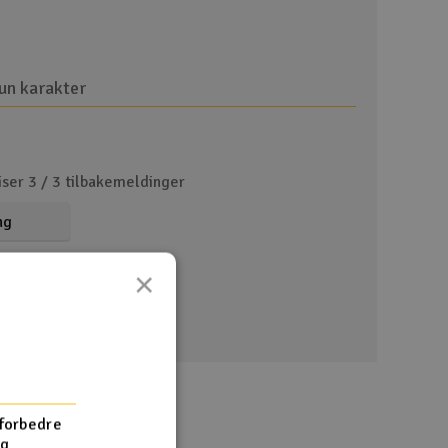
un karakter
iser 3 /
3
tilbakemeldinger
ng
×
 forbedre
og