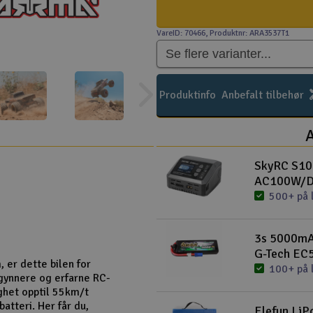
VareID: 70466
, Produktnr: ARA3537T1
Produktinfo
Anbefalt tilbehør
A
SkyRC S10
AC100W/
500+ på 
3s 5000mAh
G-Tech EC
 er dette bilen for
100+ på 
egynnere og erfarne RC-
ghet opptil 55km/t
tteri. Her får du,
Elefun LiP