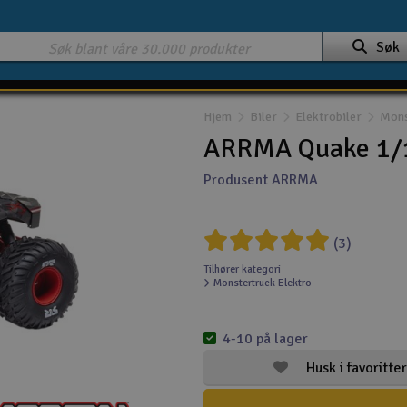
Søk
Hjem
Biler
Elektrobiler
Mons
ARRMA Quake 1/
Produsent ARRMA
(3)
Tilhører kategori
Monstertruck Elektro
4-10 på lager
Husk i favoritter