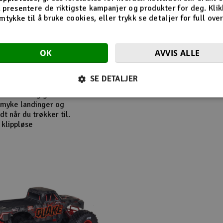
 presentere de riktigste kampanjer og produkter for deg. Klik
like styrker på DSC man
mtykke til å bruke cookies, eller trykk se detaljer for full ove
ustere hvor mye
 preferanser og ønske.
m man har stjelt både
OK
AVVIS ALLE
SE DETALJER
ipt gress, med de store
 har uavhengig
 myke landinger og
t når du trøkker til.
 klippløse