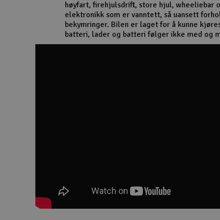
høyfart, firehjulsdrift, store hjul, wheeliebar 
Smarthjem, lek & hobby
elektronikk som er vanntett, så uansett forho
bekymringer. Bilen er laget for å kunne kjøre
Solenergi
batteri, lader og batteri følger ikke med og 
Sparkesykler & elkjøretøy
Verktøy, utstyr & tilbehør
Gavekort