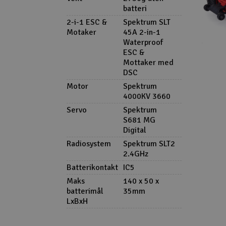
batteri
2-i-1 ESC &
Spektrum SLT
Motaker
45A 2-in-1
Waterproof
ESC &
Mottaker med
DSC
Motor
Spektrum
4000KV 3660
Servo
Spektrum
S681 MG
Digital
Radiosystem
Spektrum SLT2
2.4GHz
Batterikontakt
IC5
Maks
140 x 50 x
batterimål
35mm
LxBxH