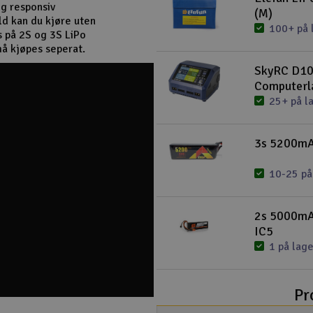
og responsiv
(M)
ld kan du kjøre uten
100+ på 
s på 2S og 3S LiPo
må kjøpes seperat.
SkyRC D10
Computerl
25+ på l
3s 5200mAh
10-25 på
2s 5000mA
IC5
1 på lage
Pr