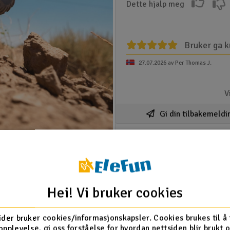
Dette hjalp meg
Bruker ga k
27.07.2026 av Per Thomas J.
V
Gi din tilbakemeldi
Hei! Vi bruker cookies
nebygget gyro og kan
 er spesielt nyttig
ider bruker cookies/informasjonskapsler. Cookies brukes til å
på løse underlag. DSC
opplevelse, gi oss forståelse for hvordan nettsiden blir brukt 
 så man vil kunne kjøre