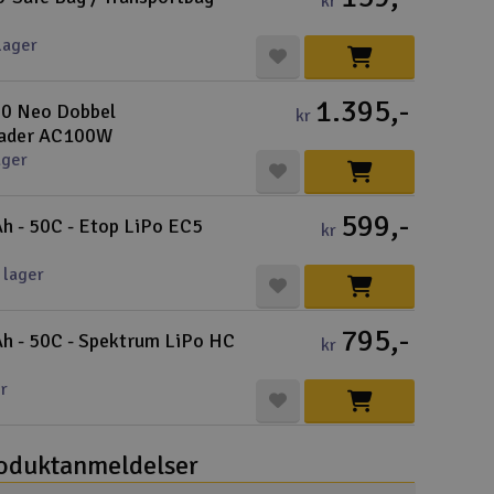
kr
Cou
lager
1.395,-
0 Neo Dobbel
kr
ader AC100W
ager
Handle
599,-
Du kan sam
 - 50C - Etop LiPo EC5
kr
Vi beregne
 lager
795,-
h - 50C - Spektrum LiPo HC
kr
End
r
Gav
Hen
oduktanmeldelser