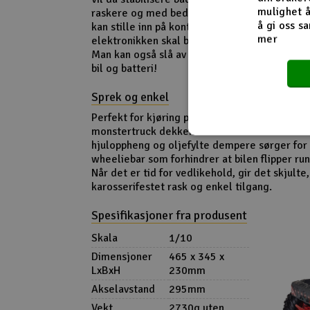
mulighet å
raskere og med bedre kontroll. Det er fire u
å gi oss sa
kan stille inn på kontrollen, slik at man kan j
mer
elektronikken skal blande seg inn etter egne
Man kan også slå av DSC helt og kjøre som o
bil og batteri!
Sprek og enkel
Perfekt for kjøring på jord, grus eller kortkl
monstertruck dekkene er dette en lek. Bilen
hjuloppheng og oljefylte dempere sørger for
wheeliebar som forhindrer at bilen flipper rund
Når det er tid for vedlikehold, gir det skjulte,
karosserifestet rask og enkel tilgang.
Spesifikasjoner fra produsent
Skala
1/10
Dimensjoner
465 x 345 x
LxBxH
230mm
Akselavstand
295mm
Vekt
2730g uten