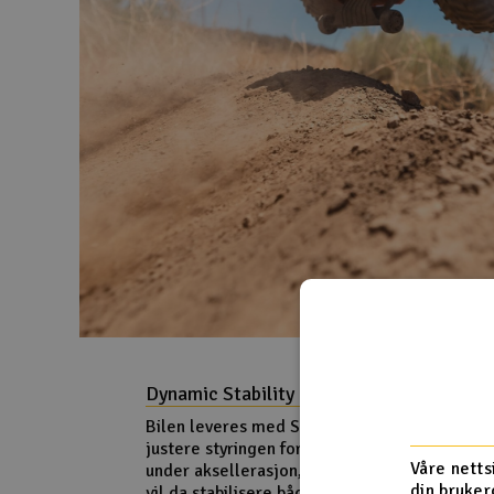
Dynamic Stability Control (DSC)
Bilen leveres med Spektrum DSC, som har in
justere styringen for å stabilisere bilen, dette
Våre netts
under aksellerasjon, rask kjøring og kjøring 
din bruker
vil da stabilisere både sving og aksellerasjon