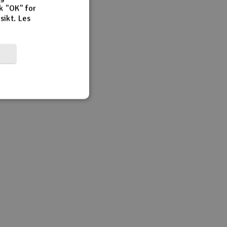
k "OK" for
rsikt.
Les