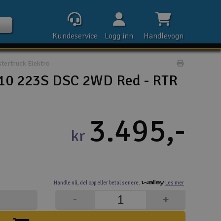
Kundeservice
Logg inn
Handlevogn
tertruck Elektro
Print prod
10 223S DSC 2WD Red - RTR
Kontak
3.495,-
kr
Åpn
Rek
Handle nå,
del opp eller
betal senere.
Les mer
E-p
-
+
Tel