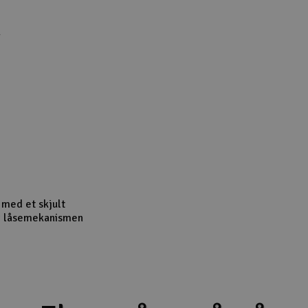
R
s med et skjult
og låsemekanismen