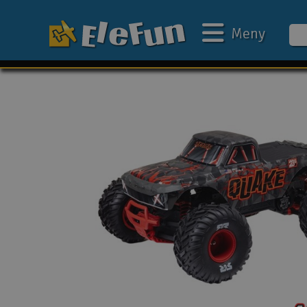
Meny
Ukens tilbud
Outlet
Mine favoritter
Gavekort
3D-print
Batteri & ladere
Bilbane
Biler
Båter