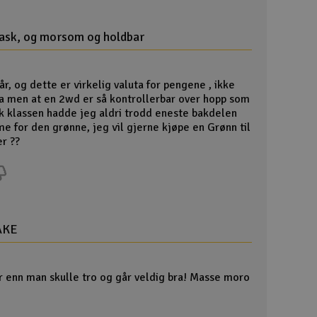
Lag
Skr
rask, og morsom og holdbar
Tøm
r, og dette er virkelig valuta for pengene , ikke
a men at en 2wd er så kontrollerbar over hopp som
k klassen hadde jeg aldri trodd eneste bakdelen
e for den grønne, jeg vil gjerne kjøpe en Grønn til
er ??
AKE
 enn man skulle tro og går veldig bra! Masse moro