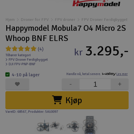
Båter
Hjem
Droner for FPV
FPV droner
FPV Droner Ferdigbygget
Droner
Happymodel Mobula7 O4 Micro 2S
Whoop BNF ELRS
Droner for FPV
3.295,-
(4)
kr
Fly
Tilhører kategori
FPV Droner Ferdigbygget
DJI FPV-PNP-BNF
Helikopter
4-10 på lager
Handle nå,
betal senere.
Les mer
V
-
+
Kamerautstyr
Kjøp
Modellbygging, LEGO & byggesett
VareID: 68567
, Produktnr: 5A10097
Modelljernbane
Motor & tilbehør