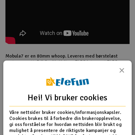
Mobula7 er en 80mm whoop. Leveres med børsteløst
motoroppsett, DJI O4 Air Unit og ELRS integrert ELRS
×
mottaker for deg som bruker ELRS-kompatibel radio. Du
kan også ta i bruk DJI O4-kompatibel radio. Mikrodronen
krever 2s LiPo for optimale freestyling.
Hei! Vi bruker cookies
Nødvendig tilbehør
Radio (ELRS eller O4 støtte)
2s LiPo
Våre nettsider bruker cookies/informasjonskapsler.
Kompatibel lader og ladekabler
Cookies brukes til å forbedre din brukeropplevelse,
Videobriller med O4
gi oss forståelse for hvordan nettsiden blir brukt og
mulighet å presentere de riktigste kampanjer og