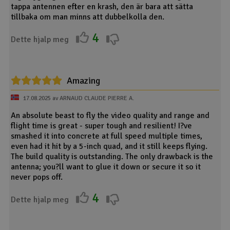
tappa antennen efter en krash, den är bara att sätta
tillbaka om man minns att dubbelkolla den.
4
Dette hjalp meg
Amazing
17.08.2025 av ARNAUD CLAUDE PIERRE A.
An absolute beast to fly the video quality and range and
flight time is great - super tough and resilient! I?ve
smashed it into concrete at full speed multiple times,
even had it hit by a 5-inch quad, and it still keeps flying.
The build quality is outstanding. The only drawback is the
antenna; you?ll want to glue it down or secure it so it
never pops off.
4
Dette hjalp meg