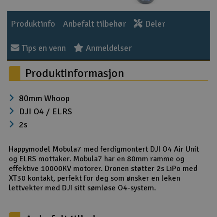
Outlet
Produktinfo
Anbefalt tilbehør
Deler
Radioutstyr
Tips en venn
Anmeldelser
Raketter
Produktinformasjon
Smarthjem, lek & hobby
80mm Whoop
DJI O4 / ELRS
Solenergi
H
2s
Sparkesykler & elkjøretøy
Du
Happymodel Mobula7 med ferdigmontert DJI O4 Air Unit
Vi
og ELRS mottaker. Mobula7 har en 80mm ramme og
Verktøy, utstyr & tilbehør
effektive 10000KV motorer. Dronen støtter 2s LiPo med
XT30 kontakt, perfekt for deg som ønsker en leken
Gavekort
lettvekter med DJI sitt sømløse O4-system.