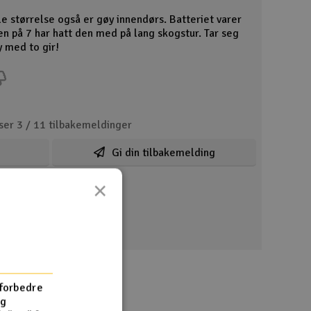
lle størrelse også er gøy innendørs. Batteriet varer
n på 7 har hatt den med på lang skogstur. Tar seg
 med to gir!
ser 3 /
11
tilbakemeldinger
Gi din tilbakemelding
×
 forbedre
og