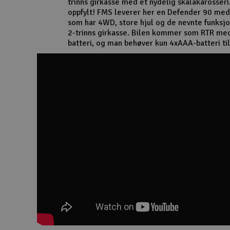
trinns girkasse med et nydelig skalakarosseri.
Smarthjem, lek & hobby
oppfylt! FMS leverer her en Defender 90 med 
som har 4WD, store hjul og de nevnte funksj
Solenergi
2-trinns girkasse. Bilen kommer som RTR med
batteri, og man behøver kun 4xAAA-batteri til
Sparkesykler & elkjøretøy
Verktøy, utstyr & tilbehør
Gavekort