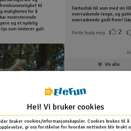
 fremkommelighet til
Fantastisk bil som med sin li
og muligheten for å
overraskende lenge, og gutte
 har motroterende
overraskende godt frem! Gøy
mpere og et nydelig
d-lys som imiterer gult
2
Dette hjalp meg
Vi
Vis alle
Hei! Vi bruker cookies
ider bruker cookies/informasjonskapsler. Cookies brukes til å
opplevelse, gi oss forståelse for hvordan nettsiden blir brukt 