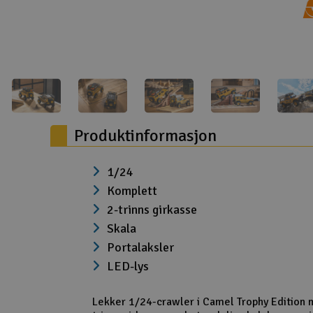
Droner
Droner for FPV
Fly
Helikopter
Produktinformasjon
Kamerautstyr
Modellbygging, LEGO & byggesett
1/24
Modelljernbane
Komplett
2-trinns girkasse
Motor & tilbehør
Skala
Outlet
Portalaksler
LED-lys
Radioutstyr
Raketter
Lekker 1/24-crawler i Camel Trophy Edition 