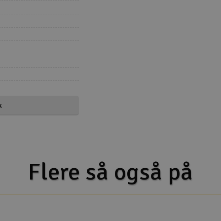
k
ts the 1/24 scale
g the newly developed
lously crafted hard-
 the classic
first-generation Range
10, as featured in the
Flere så også på
ve the epic history of
Land Rover RC family.