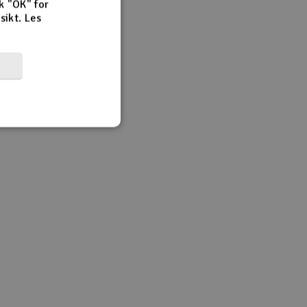
k "OK" for
rsikt.
Les