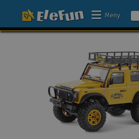
Meny
Ukens tilbud
Outlet
Mine favoritter
Gavekort
3D-print
Batteri & ladere
Bilbane
Biler
Båter