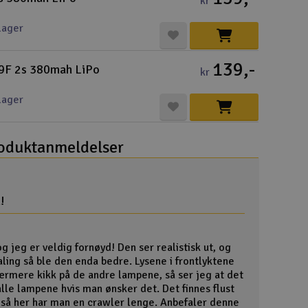
kr
Cou
lager
139,-
F 2s 380mah LiPo
kr
lager
Handle
Du kan sam
oduktanmeldelser
Vi beregne
!
End
g jeg er veldig fornøyd! Den ser realistisk ut, og
Gav
ling så ble den enda bedre. Lysene i frontlyktene
nærmere kikk på de andre lampene, så ser jeg at det
Hen
lle lampene hvis man ønsker det. Det finnes flust
 så her har man en crawler lenge. Anbefaler denne