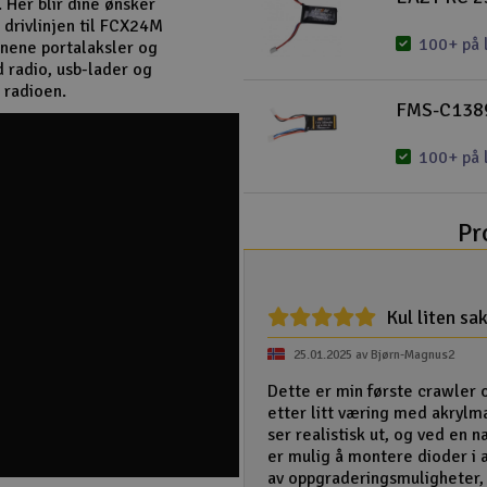
 Her blir dine ønsker
drivlinjen til FCX24M
100+ på 
onene portalaksler og
 radio, usb-lader og
 radioen.
FMS-C1389
100+ på 
Pr
Kul liten sak
25.01.2025 av Bjørn-Magnus2
Dette er min første crawler o
etter litt væring med akrylma
ser realistisk ut, og ved en 
er mulig å montere dioder i a
av oppgraderingsmuligheter,