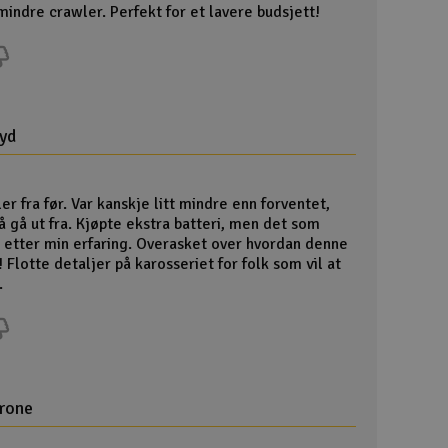
Lag
 mindre crawler. Perfekt for et lavere budsjett!
Skr
Tøm
øyd
ler fra før. Var kanskje litt mindre enn forventet,
 gå ut fra. Kjøpte ekstra batteri, men det som
 etter min erfaring. Overasket over hvordan denne
Flotte detaljer på karosseriet for folk som vil at
.
krone