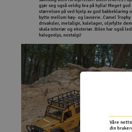
gjør seg også veldig bra på hylla! Meget god
størrelsen på ved hjelp av god bakkeklaring 
bytte mellom høy- og lavserie. Camel Trophy
drivaksler, metallgir, kulelager, oljefylte de
skala interiør og eksteriør. Bilen har også le
halogenlys, nostalgi!
Våre netts
din bruker