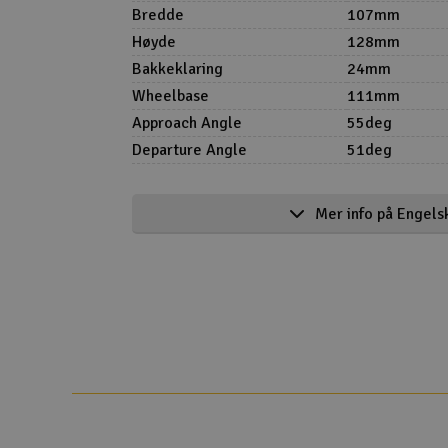
Bredde
107mm
Høyde
128mm
Bakkeklaring
24mm
Wheelbase
111mm
Approach Angle
55deg
Departure Angle
51deg
Product details in english
Mer info på Engels
Officially licensed by Land Rover, FMS presen
FCX24M Land Rover Family RC cars. Featurin
FCX24M realistic crawling chassis and meticu
shell bodies, these models faithfully replicate
appearance and off-road performance of the 
Rover, Discovery, Defender 90, and Defender 1
Camel Trophy competitions. These models revi
the past. We welcome you to experience the 