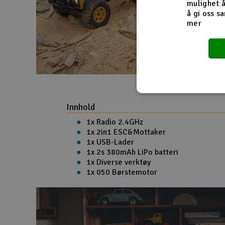
mulighet å
å gi oss sa
mer
Innhold
1x Radio 2.4GHz
1x 2in1 ESC&Mottaker
1x USB-Lader
1x 2s 380mAh LiPo batteri
1x Diverse verktøy
1x 050 Børstemotor