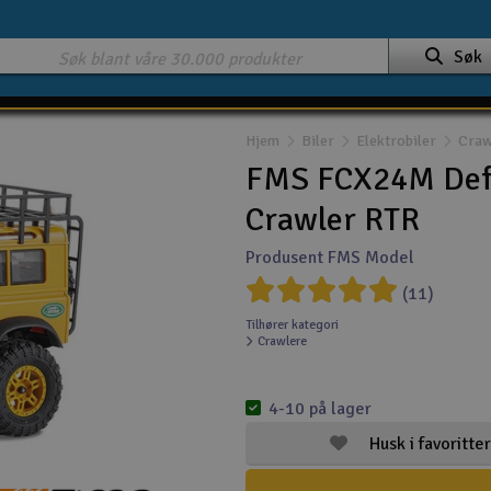
Søk
Hjem
Biler
Elektrobiler
Craw
FMS FCX24M Defe
Crawler RTR
Produsent FMS Model
(11)
Tilhører kategori
Crawlere
4-10 på lager
Husk i favoritter