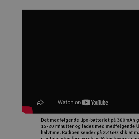
Det medfølgende lipo-batteriet på 380mAh gi
15-20 minutter og lades med medfølgende U
halvtime. Radioen sender på 2.4GHz slik at m
samtidig uten forstyrrelser. Bilen leveres i 