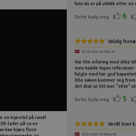
hvis du er på utkikk etter en
6
Dette hjalp meg
Veldig forn
06.02.2025 av Mats H.
Har lite erfaring med slike bi
men hadde ingen referanser å
fulgte med har god kapasitet
lille saken kommer seg frem! 
det skal se litt mer "ekte" ut
5
Dette hjalp meg
r en kjøretid på rundt
SB-lader på ca en
Verdt hver 
an kan kjøre flere
29.12.2025 av MariusN
oppbevaringseske og