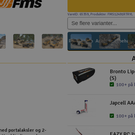
VareID: 65359
, Produktnr: FMS12491RTRYL
Produktinfo
Anbefalt tilbehør
A
Bronto Li
(S)
100+ på 
Japcell AAA
100+ på 
med portalaksler og 2-
EAZY RC 2