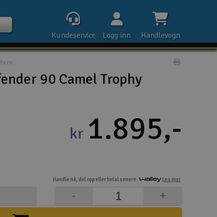
Kundeservice
Logg inn
Handlevogn
lere
Print prod
nder 90 Camel Trophy
Kontak
1.895,-
kr
Åpn
Rek
Handle nå,
del opp eller
betal senere.
Les mer
E-p
-
+
Tel